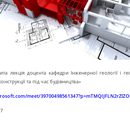
крита лекція доцента кафедри Інженерної геології і 
онструкції та під час будівництва»
icrosoft.com/meet/39700498561347?p=mTMQIJFLN2rZlZO
47