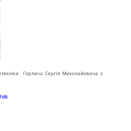
геотехніки Горлача Сергія Миколайовича з
Fd6