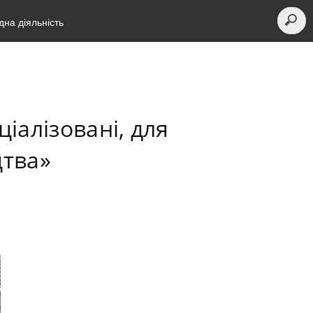
на діяльність
іалізовані, для
цтва»