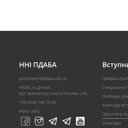
ННІ ПДАБА
Вступн
postmaster@pdaba.edu.ua
Правила при
49005, м. Дніпро,
Спеціальност
вул. Архітектора Олега Петрова, 24а.
Необхідні до
+38 (056) 746-10-66
Календар вст
Мапа сайту
Підготовче в
Олімпіади