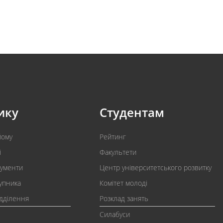
ику
Студентам
йому
Рейтинг
і
Факультети
кументи
Центр університетського розвитку
упника
Комітет молоді
ідділення
Розклад занять
Силабуси