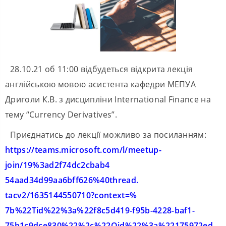
28.10.21 об 11:00 відбудеться відкрита лекція
англійською мовою асистента кафедри МЕПУА
Дриголи К.В. з дисципліни International Finance на
тему “Currency Derivatives”.
Приєднатись до лекції можливо за посиланням:
https://teams.microsoft.com/l/
meetup-
join/19%3ad2f74dc2cbab4
54aad34d99aa6bff626%40thread.
tacv2/1635144550710?context=%
7b%22Tid%22%3a%22f8c5d419-
f95b-4228-baf1-
75b1c9dce830%
22%2c%22Oid%22%3a%22175972ed-