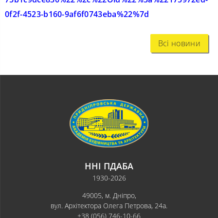
0f2f-4523-b160-9af6f0743eba%
22%7d
Всі новини
ННІ ПДАБА
1930-2026
49005, м. Дніпро,
вул. Архітектора Олега Петрова, 24а.
+38 (056) 746-10-66