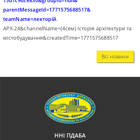
75b1c9dce830&groupId=null&
parentMessageId=1771575688517&
teamName=лекторій
.
АРХ-24&channelName=(4сем) Історія архітектури та
містобудування&createdTime=177
1575688517
Всі новини
ННІ ПДАБА