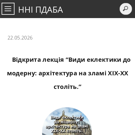
ННІ ПДАБА
22.05.2026
Відкрита лекція “Види еклектики до
модерну: архітектура на зламі ХІХ-ХХ
століть.”