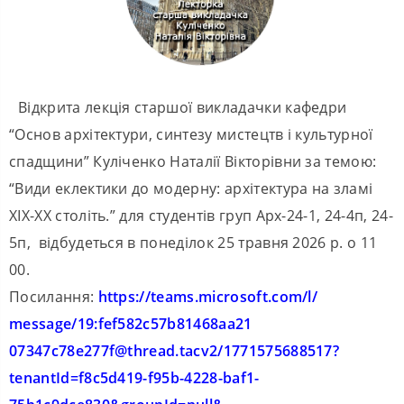
Відкрита лекція старшої викладачки кафедри
“Основ архітектури, синтезу мистецтв і культурної
спадщини” Куліченко Наталії Вікторівни за темою:
“Види еклектики до модерну: архітектура на зламі
ХІХ-ХХ століть.” для студентів груп Арх-24-1, 24-4п, 24-
5п, відбудеться в понеділок 25 травня 2026 р. о 11
00.
Посилання:
https://teams.microsoft.com/l/
message/19:fef582c57b81468aa21
07347c78e277f@thread.tacv2/
1771575688517?
tenantId=
f8c5d419-f95b-4228-baf1-