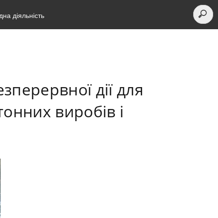
на діяльність
езперервної дії для
тонних виробів і