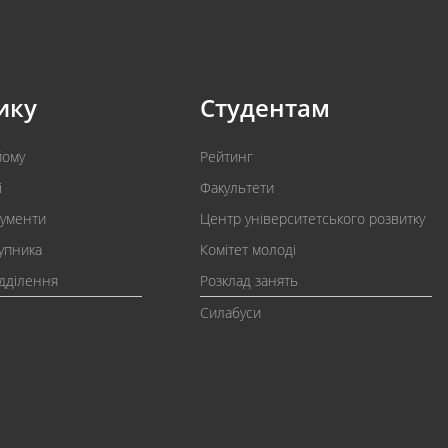
ику
Студентам
йому
Рейтинг
і
Факультети
кументи
Центр університетського розвитку
упника
Комітет молоді
ідділення
Розклад занять
Силабуси