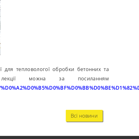
дії для тепловологої обробки бетонних та
ї лекції можна за посиланням
%40thread.tacv2/%D0%A2%D0%B5%D0%BF%D0%BB%D
Всі новини