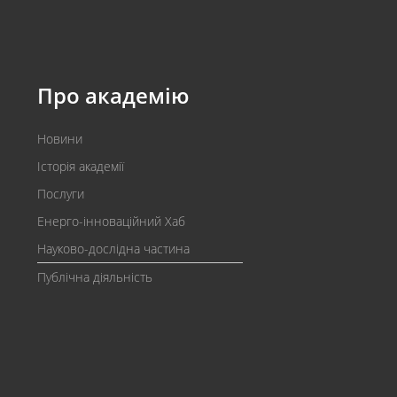
Про академію
Новини
Історія академії
Послуги
Енерго-інноваційний Хаб
Науково-дослідна частина
Публічна діяльність