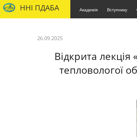
ННІ ПДАБА
Академія
Вступнику
26.09.2025
Відкрита лекція 
тепловологої об