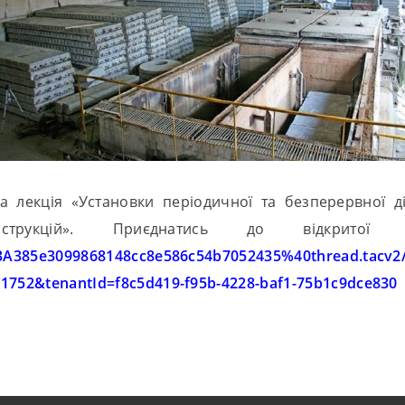
ита лекція «Установки періодичної та безперервної 
нструкцій». Приєднатись до відкрито
nnel/19%3A385e3099868148cc8e586c54b7052435
c1752&tenantId=f8c5d419-f95b-4228-baf1-75b1c9dce830