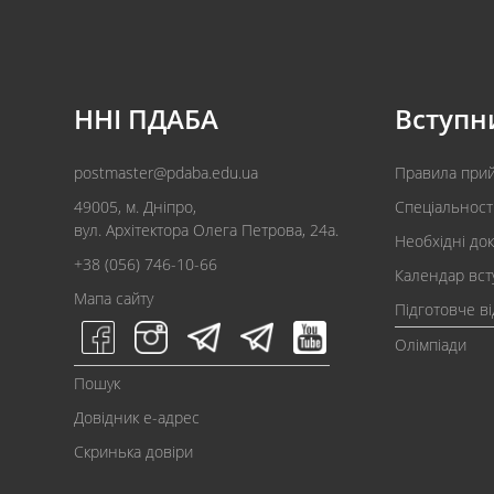
ННІ ПДАБА
Вступн
postmaster@pdaba.edu.ua
Правила при
49005, м. Дніпро,
Спеціальност
вул. Архітектора Олега Петрова, 24а.
Необхідні до
+38 (056) 746-10-66
Календар вст
Мапа сайту
Підготовче в
Олімпіади
Пошук
Довідник e-адрес
Скринька довіри