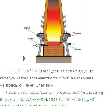
01.03.2023 об 11:00 відбудеться лекція доцента
кафедри Матеріалознавство та обробка матеріалів
Чайковської Ганни Олегівни.
Посилання:
https://teams.microsoft.com/_#
/scheduling-
form/?eventId=
AAMkADQ4ZDljOTBkLTFhZTEtNDgwMC