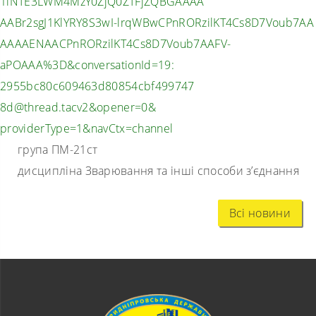
1iNTE3LWM4MzY0ZjQ0ZTFjZQBGAAAA
AABr2sgJ1KlYRY8S3wI-
lrqWBwCPnRORzilKT4Cs8D7Voub7AA
AAAAENAACPnRORzilKT4Cs8D7Voub7
AAFV-
aPOAAA%3D&conversationId=
19:
2955bc80c609463d80854cbf499747
8d@thread.tacv2&opener=0&
providerType=1&navCtx=channel
група ПМ-21ст
дисципліна Зварювання та інші способи з’єднання
Всі новини