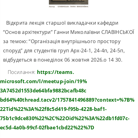
Відкрита лекція старшої викладачки кафедри
“Основ архітектури” Ганни Миколаївни СЛАВІНСЬКОЇ
за темою: “Організація внутрішнього простору
споруд” для студентів груп Арх-24-1, 24-4п, 24-5п,
відбудеться в понеділок 06 жовтня 2026.о 14 30.
Посилання:
https://teams.
microsoft.com/l/meetup-join/
19%
3A7452d1553de64bfa9882bcafb48c
bd64%40thread.tacv2/
1757841496889?context=%7B%
22Tid%22%3A%22f8c5d419-f95b-
4228-baf1-
75b1c9dce830%22%2C%
22Oid%22%3A%22db1fd07c-
ec5d-
4a0b-99cf-02fbae1cbd22%22%7D