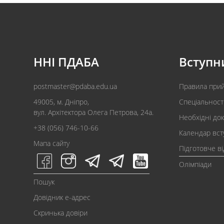
ННІ ПДАБА
Вступн
postmaster@pdaba.edu.ua
Правила при
49005, м. Дніпро,
Спеціальност
вул. Архітектора Олега Петрова, 24а.
Необхідні до
+38 (056) 746-10-66
Календар вст
Мапа сайту
Підготовче в
Олімпіади
Пошук
Довідник e-адрес
Скринька довіри