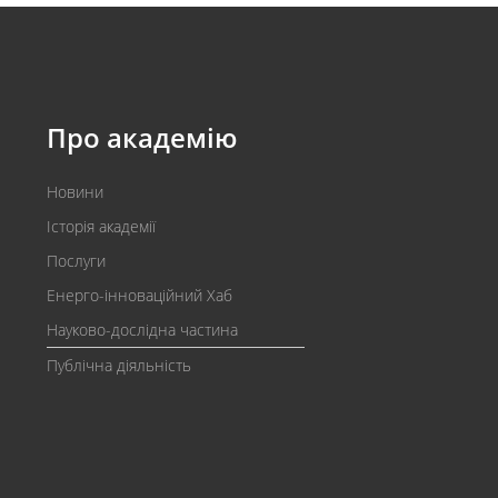
Про академію
Новини
Історія академії
Послуги
Енерго-інноваційний Хаб
Науково-дослідна частина
Публічна діяльність