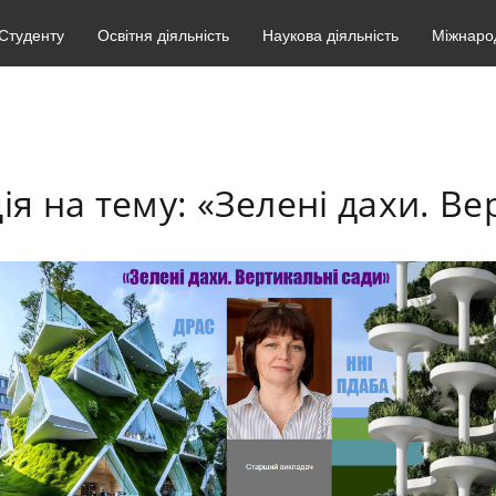
Студенту
Освітня діяльність
Наукова діяльність
Міжнарод
ія на тему: «Зелені дахи. Ве