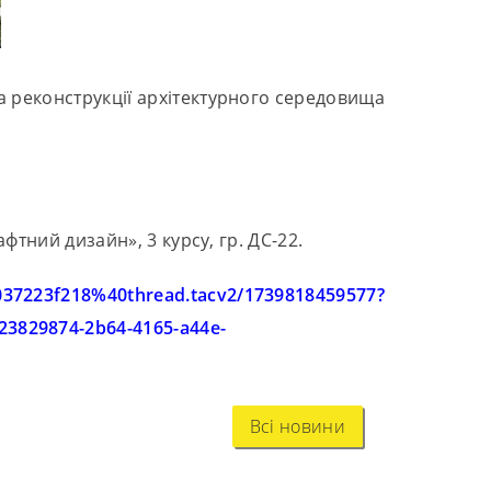
та реконструкції архітектурного середовища
фтний дизайн», 3 курсу, гр. ДС-22.
1037223f218%40thread.tacv2/1739818459577?
829874-2b64-4165-a44e-
Всі новини