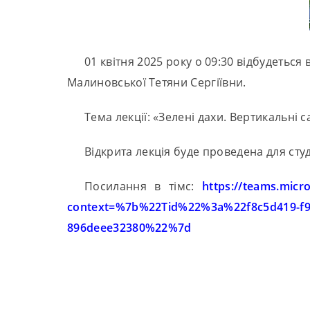
01 квітня 2025 року о 09:30 відбудетьс
Малиновської Тетяни Сергіївни.
Тема лекції: «Зелені дахи. Вертикальні с
Відкрита лекція буде проведена для студ
Посилання в тімс:
https://teams.mic
context=%7b%22Tid%22%3a%22f8c5d419-f9
896deee32380%22%7d