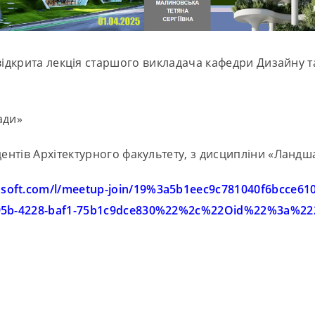
я відкрита лекція старшого викладача кафедри Дизайну 
ади»
ентів Архітектурного факультету, з дисципліни «Ландша
rosoft.com/l/meetup-join/19%3a5b1eec9c781040f6bcce6
5b-4228-baf1-75b1c9dce830%22%2c%22Oid%22%3a%2223