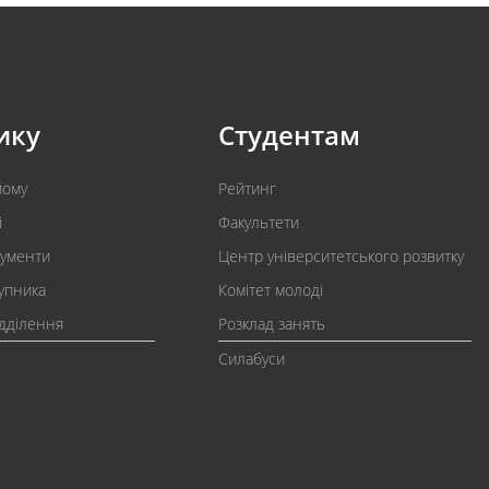
ику
Студентам
йому
Рейтинг
і
Факультети
кументи
Центр університетського розвитку
упника
Комітет молоді
ідділення
Розклад занять
Силабуси