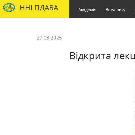
ННІ ПДАБА
Академія
Вступнику
27.03.2025
Відкрита лекц