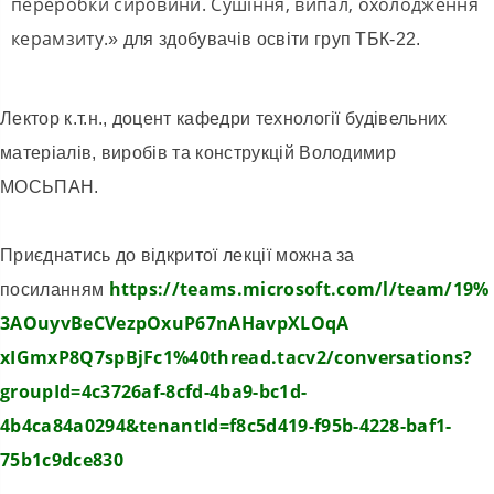
переробки сировини. Сушіння, випал, охолодження
керамзиту.
» для здобувачів освіти груп ТБК-22.
Лектор к.т.н., доцент кафедри технології будівельних
матеріалів, виробів та конструкцій Володимир
МОСЬПАН.
Приєднатись до відкритої лекції можна за
https://teams.
microsoft.com/l/team/19%
посиланням
3AOuyvBeCVezpOxuP67nAHavpXLOqA
xIGmxP8Q7spBjFc1%40thread.
tacv2/conversations?
groupId=
4c3726af-8cfd-4ba9-bc1d-
4b4ca84a0294&tenantId=
f8c5d419-f95b-4228-baf1-
75b1c9dce830