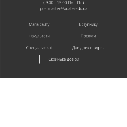
( 9:00 - 15:00 Пн - Пт )
postmaster@pdaba.edu.ua
Мапа сайту
Вступнику
Факультети
Послуги
Спеціальності
Довідник e-адрес
Скринька довіри