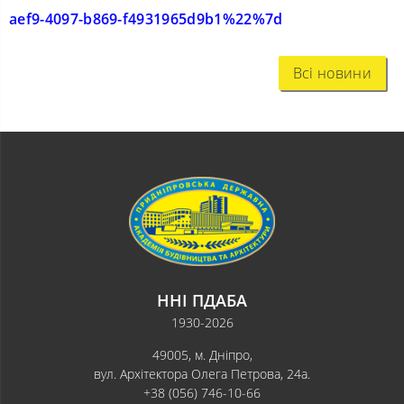
aef9-4097-b869-f4931965d9b1%22%7d
Всі новини
ННІ ПДАБА
1930-2026
49005, м. Дніпро,
вул. Архітектора Олега Петрова, 24а.
+38 (056) 746-10-66