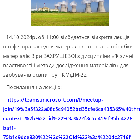
14.10.2024р. об 11:00 відбудеться відкрита лекція
професора кафедри матеріалознавства та обробки
матеріалів Віри ВАХРУШЕВОЇ з дисципліни «Фізичні
властивості і методи дослідження матеріалів» для
здобувачів освіти груп КМіДМ-22.
Посилання на лекцію:
https://teams.microsoft.com/l/meetup-
join/19%3a5f322a08c5c94052bd35cfe6ca435365%40thr
context=%7b%22Tid%22%3a%22f8c5d419-f95b-4228-
baf1-
75b1c9dce830%22%2c%22Oid%22%3a%220dc2716f-