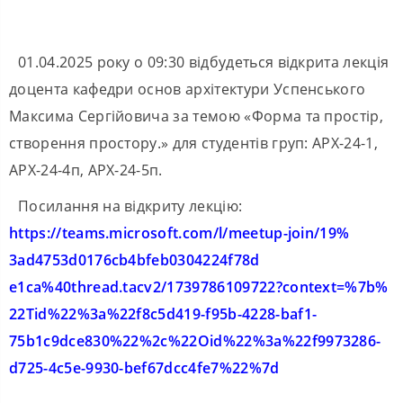
01.04.2025 року о 09:30 відбудеться відкрита лекція
доцента кафедри основ архітектури Успенського
Максима Сергійовича за темою «Форма та простір,
створення простору.» для студентів груп: АРХ-24-1,
АРХ-24-4п, АРХ-24-5п.
Посилання на відкриту лекцію:
https://teams.microsoft.com/l/
meetup-join/19%
3ad4753d0176cb4bfeb0304224f78d
e1ca%40thread.tacv2/
1739786109722?context=%7b%
22Tid%22%3a%22f8c5d419-f95b-
4228-baf1-
75b1c9dce830%22%2c%
22Oid%22%3a%22f9973286-
d725-
4c5e-9930-bef67dcc4fe7%22%7d