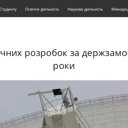
Студенту
Освітня діяльність
Наукова діяльність
Міжнарод
нічних розробок за держзам
роки