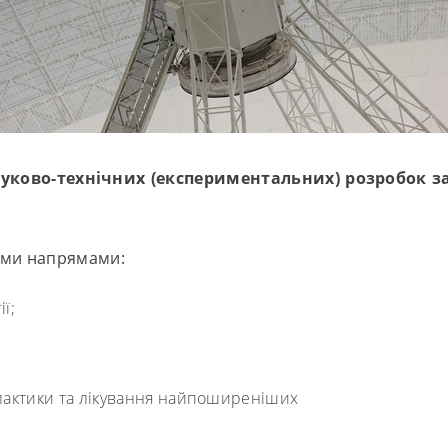
уково-технічних (експериментальних) розробок з
ими напрямами:
ї;
ілактики та лікування найпоширеніших