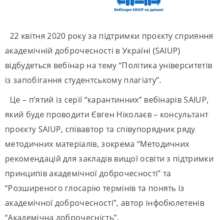
22 квітня 2020 року за підтримки проєкту сприяння
академічній доброчесності в Україні (SAIUP)
відбудеться вебінар на тему “Політика університетів
із запобігання студентському плагіату”.
Це – п’ятий із серії “карантинних” вебінарів SAIUP,
який буде проводити Євген Ніколаєв – консультант
проєкту SAIUP, співавтор та співупорядник ряду
методичних матеріалів, зокрема “Методичних
рекомендацій для закладів вищої освіти з підтримки
принципів академічної доброчесності” та
“Розширеного глосарію термінів та понять із
академічної доброчесності”, автор інфобюлетенів
“Академічна доброчесність”.