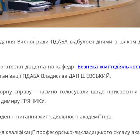
дання Вченої ради ПДАБА відбулося днями в цілком ді
о атестат доцента по кафедрі
Безпека життєдіяльност
еорганізації ПДАБА Владислав ДАНІШЕВСЬКИЙ.
орну справу – таємно голосували щодо присвоєння
лодимиру ГРЯНИКУ.
денні питання життєдіяльності академії про:
 кваліфікації професорсько-викладацького складу акад