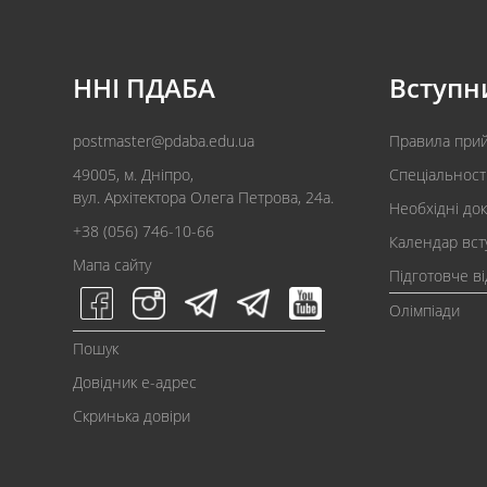
ННІ ПДАБА
Вступн
postmaster@pdaba.edu.ua
Правила при
49005, м. Дніпро,
Спеціальност
вул. Архітектора Олега Петрова, 24а.
Необхідні до
+38 (056) 746-10-66
Календар вст
Мапа сайту
Підготовче в
Олімпіади
Пошук
Довідник e-адрес
Скринька довіри