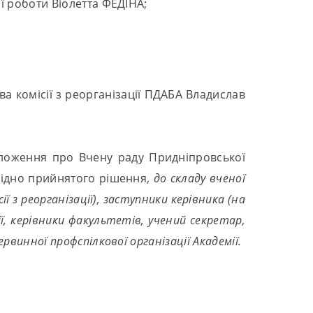
ї роботи Віолетта ФЕДІНА;
 комісії з реорганізації ПДАБА Владислав
ложення про Вчену раду Придніпровської
 Згідно прийнятого рішення,
до складу вченої
ії з реорганізації), заступники керівника (на
ції, керівники факультетів, учений секретар,
винної профспілкової організації Академії.