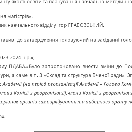
ингу якості освіти та планування навчально-методично
ня магістрів».
ьник навчального відділу Ігор ГРАБОВСЬКИЙ.
авив до затвердження головуючий на засіданні голова
023-2024 н.р.»;
аду ПДАБА.»Було запропоновано внести зміни до По
тури, а саме в п. 3 «Склад та структура Вченої ради».
Академії (на період реорганізації Академії – Голова Коміс
олови Комісії з реорганізації),члени Комісії з реорганіза
ерівник органів самоврядування та виборного органу пер
ах.