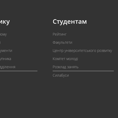
ику
Студентам
йому
Рейтинг
і
Факультети
кументи
Центр університетського розвитку
упника
Комітет молоді
ідділення
Розклад занять
Силабуси