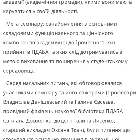
академії (академічної громади), якими вони мають
керуватися у своїй діяльності.
Мета семінару:
ознайомлення з основними
складовими функціонального та ціннісного
компонентів академічної доброчесності, які
прийняті в ПДАБА та яких слід дотримуватись з
метою виховання та поширення у студентському
середовищі.
Серед нагальних питань, які обговорювалися
учасниками семінару та його спікерами (професори
Владислав Данішевський та Галина Євсєєва,
провідний фахівець наукової бібліотеки ПДАБА
Світлана Довженко, доцент Галина Лисенко,
старший викладач Оксана Ткач), були питання що
стосувалися основних принципів академічної