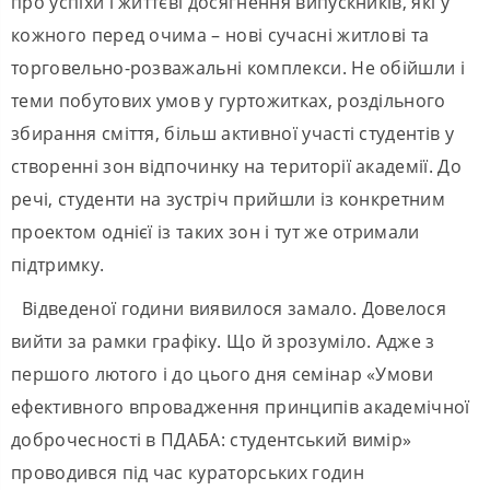
про успіхи і життєві досягнення випускників, які у
кожного перед очима – нові сучасні житлові та
торговельно-розважальні комплекси. Не обійшли і
теми побутових умов у гуртожитках, роздільного
збирання сміття, більш активної участі студентів у
створенні зон відпочинку на території академії. До
речі, студенти на зустріч прийшли із конкретним
проектом однієї із таких зон і тут же отримали
підтримку.
Відведеної години виявилося замало. Довелося
вийти за рамки графіку. Що й зрозуміло. Адже з
першого лютого і до цього дня семінар «Умови
ефективного впровадження принципів академічної
доброчесності в ПДАБА: студентський вимір»
проводився під час кураторських годин