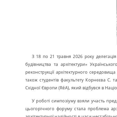
З 18 по 21 травня 2026 року делегаці
будівництва та архітектури» Українськог
реконструкції архітектурного середовища 
також студентів факультету Корнєєва С. т
Східної Європи (RéA), який відбувся в Наці
У роботі симпозіуму взяли участь пред
цьогорічного форуму стала проблема архі
архітектурної надійності в часи нестабільно