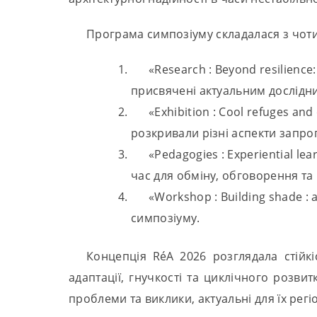
Програма симпозіуму складалася з чот
«Research : Beyond resilience:
присвячені актуальним дослідни
«Exhibition : Cool refuges an
розкривали різні аспекти запро
«Pedagogies : Experiential le
час для обміну, обговорення т
«Workshop : Building shade : 
симпозіуму.
Концепція RéA 2026 розглядала стійк
адаптації, гнучкості та циклічного розв
проблеми та виклики, актуальні для їх регіо