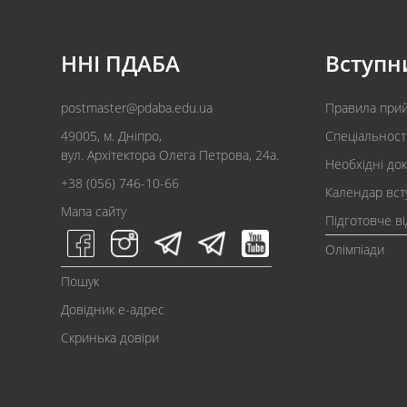
ННІ ПДАБА
Вступн
postmaster@pdaba.edu.ua
Правила при
49005, м. Дніпро,
Спеціальност
вул. Архітектора Олега Петрова, 24а.
Необхідні до
+38 (056) 746-10-66
Календар вст
Мапа сайту
Підготовче в
Олімпіади
Пошук
Довідник e-адрес
Скринька довіри