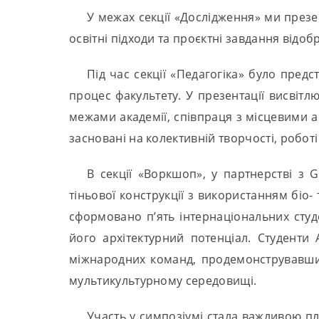
У межах секції «Дослідження» ми през
освітні підходи та проєктні завдання відоб
Під час секції «Педагогіка» було пред
процес факультету. У презентації висвітл
межами академії, співпраця з місцевими 
засновані на колективній творчості, робот
В секції «Воркшоп», у партнерстві з 
тіньової конструкції з використанням біо-
сформовано п’ять інтернаціональних сту
його архітектурний потенціал. Студенти 
міжнародних команд, продемонструвавши в
мультикультурному середовищі.
Участь у симпозіумі стала важливою п