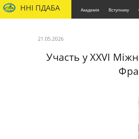
ННІ ПДАБА
Академія
Вступнику
21.05.2026
Участь у XXVI Між
Фран