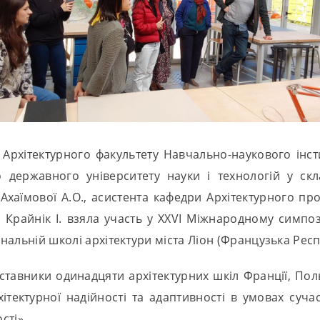
я Архітектурного факультету Навчально-наукового інс
о державного університету науки і технологій у скл
Ахаїмової А.О., асистента кафедри Архітектурного проє
а Крайнік І. взяла участь у XXVI Міжнародному симпоз
ональній школі архітектури міста Ліон (Французька Респ
ставники одинадцяти архітектурних шкіл Франції, Пол
тектурної надійності та адаптивності в умовах сучас
сті».