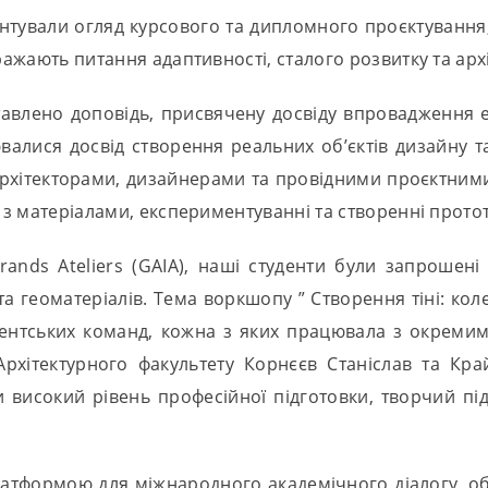
ентували огляд курсового та дипломного проєктуванн
ражають питання адаптивності, сталого розвитку та архіт
ставлено доповідь, присвячену досвіду впровадження е
ювалися досвід створення реальних об’єктів дизайну 
архітекторами, дизайнерами та провідними проєктними
і з матеріалами, експериментуванні та створенні протот
Grands Ateliers (GAIA), наші студенти були запрошен
 та геоматеріалів. Тема воркшопу ” Створення тіні: к
дентських команд, кожна з яких працювала з окремим
Архітектурного факультету Корнєєв Станіслав та Кра
исокий рівень професійної підготовки, творчий підхі
латформою для міжнародного академічного діалогу, об