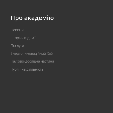
Про академію
Новини
Історія академії
Послуги
Енерго-інноваційний Хаб
Науково-дослідна частина
Публічна діяльність