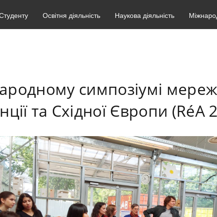
Студенту
Освітня діяльність
Наукова діяльність
Міжнарод
народному симпозіумі мереж
ції та Східної Європи (RéA 