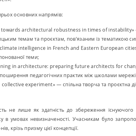
ирьох основних напрямів:
 towards architectural robustness in times of instability
цьким темам та проєктам, пов’язаним із тематикою си
d climate intelligence in French and Eastern European ci
понованої теми;
arning in architecture: preparing future architects for 
а поширення педагогічних практик між школами мережі
a collective experiment» — спільна творча та проєктна д
ість не лише як здатність до збереження існуючого
итку в умовах невизначеності. Учасникам було запроп
нів, крізь призму цієї концепції.