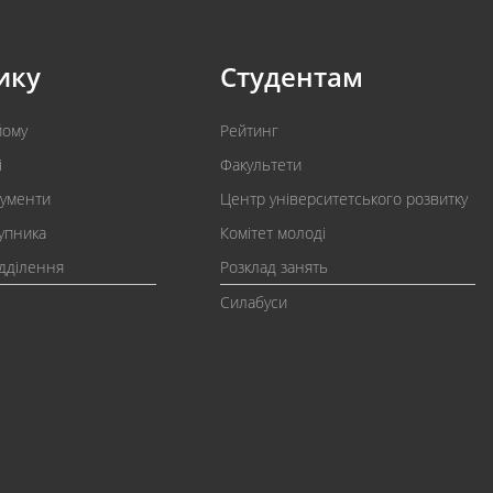
ику
Студентам
йому
Рейтинг
і
Факультети
кументи
Центр університетського розвитку
упника
Комітет молоді
ідділення
Розклад занять
Силабуси