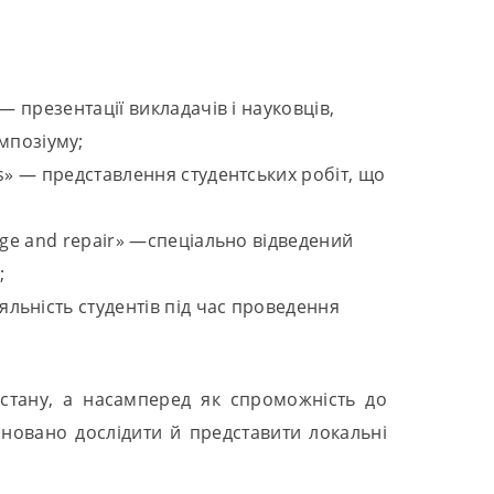
» — презентації викладачів і науковців,
мпозіуму;
ties» — представлення студентських робіт, що
change and repair» —спеціально відведений
;
іяльність студентів під час проведення
 стану, а насамперед як спроможність до
оновано дослідити й представити локальні