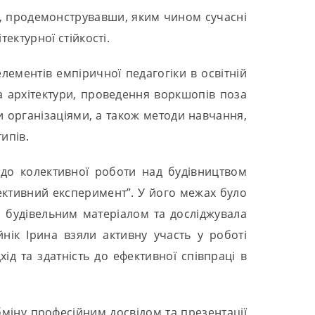
я, продемонструвавши, яким чином сучасні
ектурної стійкості.
лементів емпіричної педагогіки в освітній
та архітектури, проведення воркшопів поза
 організаціями, а також методи навчання,
ипів.
і до колективної роботи над будівництвом
олективний експеримент”. У його межах було
 будівельним матеріалом та досліджувала
йнік Ірина взяли активну участь у роботі
д та здатність до ефективної співпраці в
міну професійним досвідом та презентації