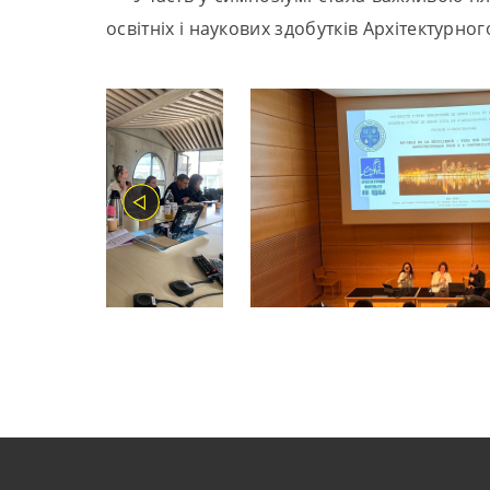
освітніх і наукових здобутків Архітектурн