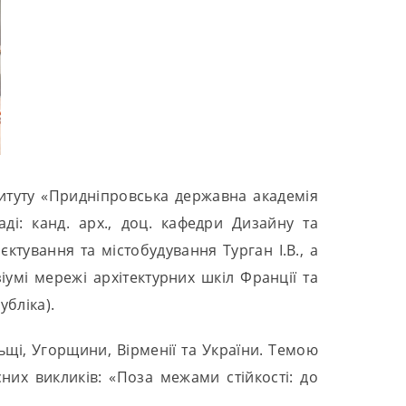
титуту «Придніпровська державна академія
аді: канд. арх., доц. кафедри Дизайну та
ктування та містобудування Турган І.В., а
іумі мережі архітектурних шкіл Франції та
убліка).
ьщі, Угорщини, Вірменії та України. Темою
них викликів: «Поза межами стійкості: до