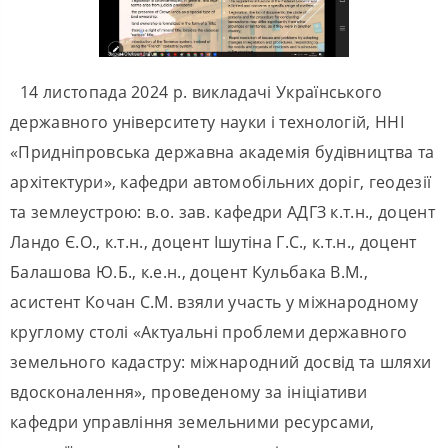
14 листопада 2024 р. викладачі Українського
державного університету науки і технологій, ННІ
«Придніпровська державна академія будівництва та
архітектури», кафедри автомобільних доріг, геодезії
та землеустрою: в.о. зав. кафедри АДГЗ к.т.н., доцент
Ландо Є.О., к.т.н., доцент Ішутіна Г.С., к.т.н., доцент
Балашова Ю.Б., к.е.н., доцент Кульбака В.М.,
асистент Кочан С.М. взяли участь у міжнародному
круглому столі «Актуальні проблеми державного
земельного кадастру: міжнародний досвід та шляхи
вдосконалення», проведеному за ініціативи
кафедри управління земельними ресурсами,