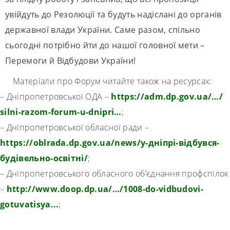
увійдуть до Резолюції та будуть надіслані до органів
державної влади України. Саме разом, спільно
сьогодні потрібно йти до нашої головної мети –
Перемоги й Відбудови України!
Матеріали про Форум читайте також на ресурсах:
– Дніпропетровської ОДА –
https://adm.dp.gov.ua/…/
silni-razom-forum-u-dnipri…
;
– Дніпропетровської обласної ради –
https://oblrada.dp.gov.ua/news/у-дніпрі-відбувся-
будівельно-освітні/
;
– Дніпропетровського обласного об’єднання профспілок
–
http://www.doop.dp.ua/…/
1008-do-vidbudovi-
gotuvatisya.
..
;