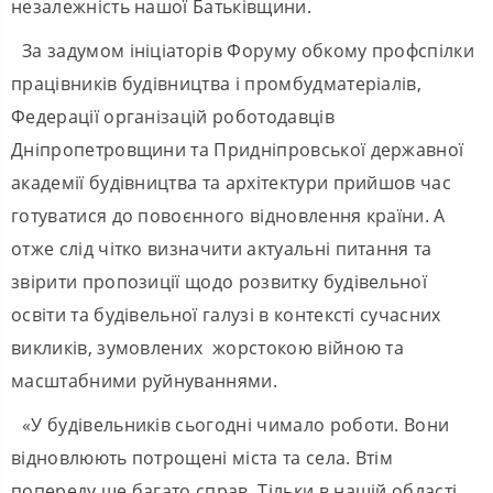
незалежність нашої Батьківщини.
За задумом ініціаторів Форуму обкому профспілки
працівників будівництва і промбудматеріалів,
Федерації організацій роботодавців
Дніпропетровщини та Придніпровської державної
академії будівництва та архітектури прийшов час
готуватися до повоєнного відновлення країни. А
отже слід чітко визначити актуальні питання та
звірити пропозиції щодо розвитку будівельної
освіти та будівельної галузі в контексті сучасних
викликів, зумовлених жорстокою війною та
масштабними руйнуваннями.
«У будівельників сьогодні чимало роботи. Вони
відновлюють потрощені міста та села. Втім
попереду ще багато справ. Тільки в нашій області