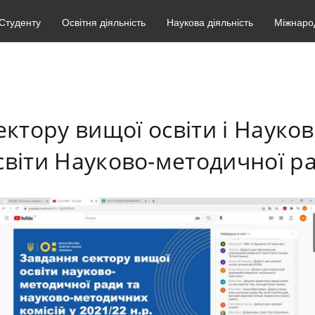
Студенту
Освітня діяльність
Наукова діяльність
Міжнарод
ектору вищої освіти і Науко
світи Науково-методичної 