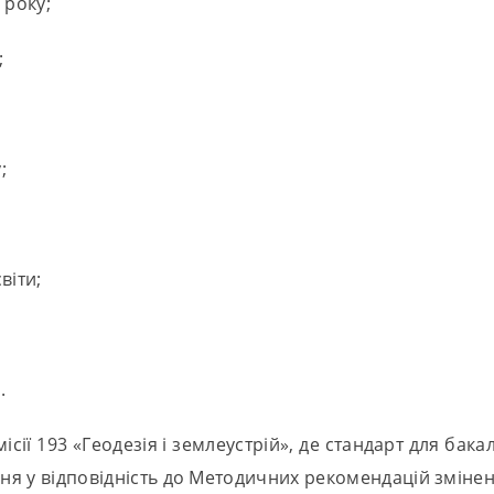
 року;
;
;
віти;
.
сії 193 «Геодезія і землеустрій», де стандарт для бак
ння у відповідність до Методичних рекомендацій зміне