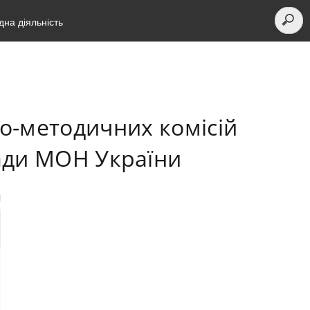
на діяльність
во-методичних комісій
ради МОН України