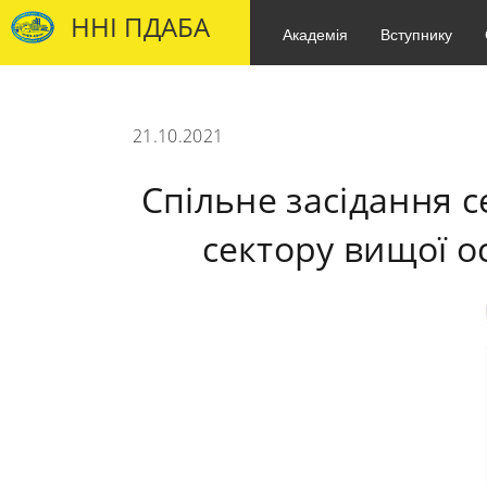
ННІ ПДАБА
Академія
Вступнику
21.10.2021
Спільне засідання с
сектору вищої о