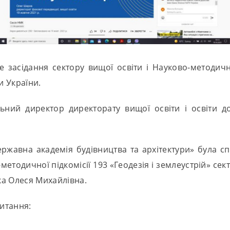
е засідання сектору вищої освіти і Науково-методичн
и України.
льний директор директорату вищої освіти і освіти 
ржавна академія будівництва та архітектури» була сп
-методичної підкомісії 193 «Геодезія і землеустрій» се
ака Олеся Михайлівна.
питання: