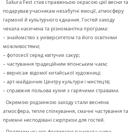
Sakura Fest став справжньою окрасою цієї весни та
подарував учасникам незабутні емоції, атмосферу
гармонії й культурного єднання. Гостей заходу
чекала насичена та різноманітна програма:
– знайомство з університетом та його освітніми
можливостями;
– фотосесії серед квітучих сакур;
– частування традиційним японським чаєм;
– вернісаж відомої китайської художниці;
– арт-майданчик Центру культури і мистецтв;
– справжня польова кухня з гарячими стравами.
Окремою родзинкою заходу стали весняна
атмосфера, тепле спілкування, смачні частування та
приємні несподівані сюрпризи для гостей.
Протягом усього фестивалю панувала щира,