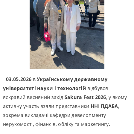
03.05.2026
в
Українськ
ому
державн
ому
університет
і
науки і технологій
відбувся
яскравий весняний захід
Sakura Fest 2026
, у якому
активну участь взяли представники
ННІ ПДАБА
,
зокрема викладачі кафедри девелопменту
нерухомості, фінансів, обліку та маркетингу.