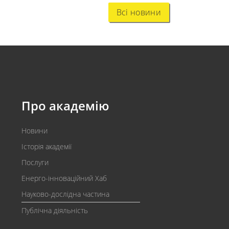
Всі новини
Про академію
Новини
Історія академії
Послуги
Енерго-інноваційний Хаб
Науково-дослідна частина
Публічна діяльність