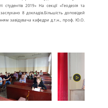
і студентів 2019» На секції «Геодезія та
 заслухано 8 докладів.Більшість доповідей
ням завідувача кафедри д.т.н., проф. Ю.О.