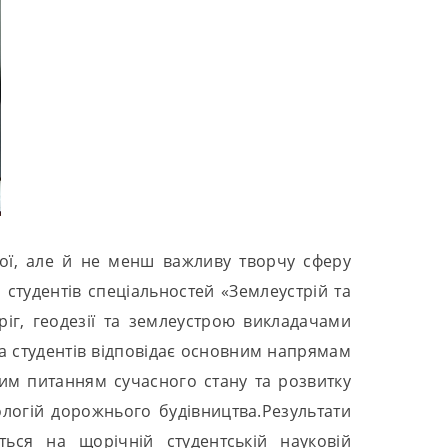
ової, але й не менш важливу творчу сферу
 студентів спеціальностей «Землеустрій та
ріг, геодезії та землеустрою викладачами
та студентів відповідає основним напрямам
ним питанням сучасного стану та розвитку
нологій дорожнього будівництва.Результати
ться на щорічній студентській науковій