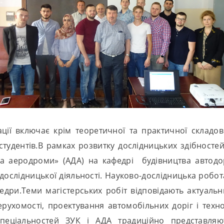
ікації включає крім теоретичної та практичної склад
студентів.В рамках розвитку дослідницьких здібностей
та аеродроми» (АДА) на кафедрі будівництва автодо
дослідницької діяльності. Науково-дослідницька робо
едри.Теми магістерських робіт відповідають актуаль
нерухомості, проектування автомобільних доріг і тех
в спеціальностей ЗУК і АДА традиційно представляю