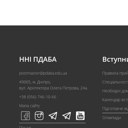
ННІ ПДАБА
Вступн
postmaster@pdaba.edu.ua
Правила при
49005, м. Дніпро,
Спеціальност
вул. Архітектора Олега Петрова, 24а.
Необхідні до
+38 (056) 746-10-66
Календар вст
Мапа сайту
Підготовче в
Олімпіади
Пошук