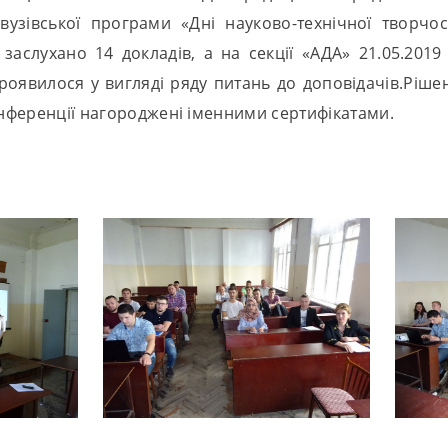
узівської програми «Дні науково-технічної творчост
заслухано 14 докладів, а на секції «АДА» 21.05.2019
роявилося у вигляді ряду питань до доповідачів.Рішен
конференції нагороджені іменними сертифікатами.