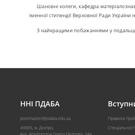
Шановні колеги, кафедра матеріалознав
іменної стипендії Верховної Ради України 
З найкращими побажаннями у подальши
ННІ ПДАБА
Вступн
postmaster@pdaba.edu.ua
Правила при
49005, м. Дніпро,
Спеціальност
вул. Архітектора Олега Петрова, 24а.