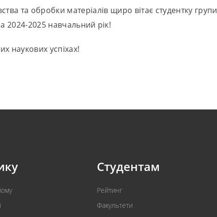
ства та обробки матеріалів щиро вітає студентку гру
на 2024-2025 навчальний рік!
х наукових успіхах!
ику
Студентам
йому
Рейтинг
і
Факультети