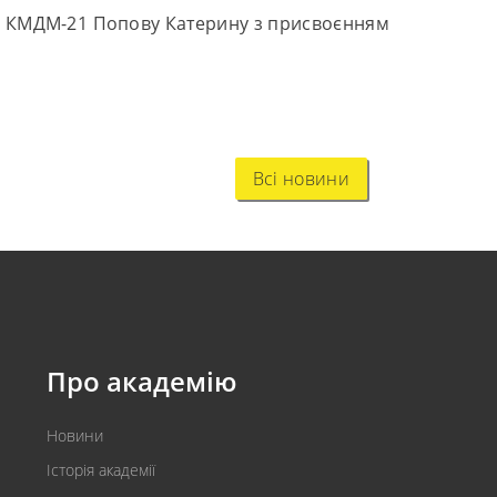
пи КМДМ-21 Попову Катерину з присвоєнням
Всі новини
Про академію
Новини
Історія академії