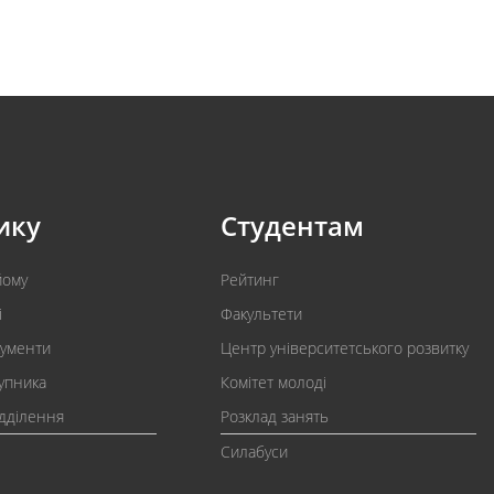
ику
Студентам
йому
Рейтинг
і
Факультети
кументи
Центр університетського розвитку
упника
Комітет молоді
ідділення
Розклад занять
Силабуси