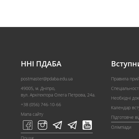
ННІ ПДАБА
Вступн
postmaster@pdaba.edu.ua
Правила при
49005, м. Дніпро,
Спеціальност
вул. Архітектора Олега Петрова, 24а.
Необхідні до
+38 (056) 746-10-66
Календар вст
Мапа сайту
Підготовче в
Олімпіади
Пошук