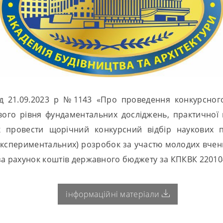
д 21.09.2023 р №1143 «Про проведення конкурсного
ого рівня фундаментальних досліджень, практичної ц
к провести щорічний конкурсний відбір наукових 
експериментальних) розробок за участю молодих вчених
за рахунок коштів державного бюджету за КПКВК 22010
інформаційні матеріали