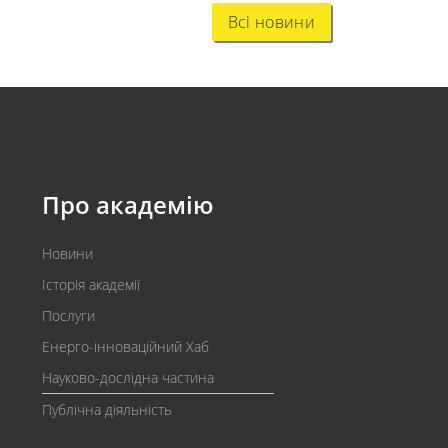
Всі новини
Про академію
Новини
Історія академії
Послуги
Енерго-інноваційний Хаб
Науково-дослідна частина
Публічна діяльність