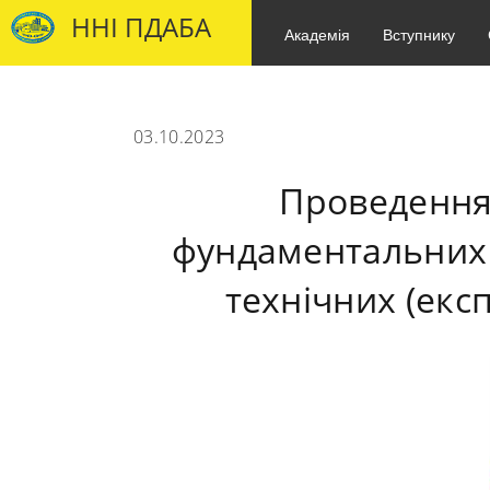
ННІ ПДАБА
Академія
Вступнику
03.10.2023
Проведення 
фундаментальних 
технічних (ек