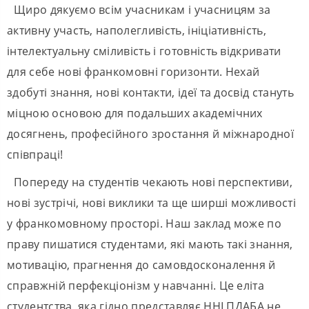
Щиро дякуємо всім учасникам і учасницям за
активну участь, наполегливість, ініціативність,
інтелектуальну сміливість і готовність відкривати
для себе нові франкомовні горизонти. Нехай
здобуті знання, нові контакти, ідеї та досвід стануть
міцною основою для подальших академічних
досягнень, професійного зростання й міжнародної
співпраці!
Попереду на студентів чекають нові перспективи,
нові зустрічі, нові виклики та ще ширші можливості
у франкомовному просторі. Наш заклад може по
праву пишатися студентами, які мають такі знання,
мотивацію, прагнення до самовдосконалення й
справжній перфекціонізм у навчанні. Це еліта
студентства, яка гідно представляє ННІ ПДАБА не