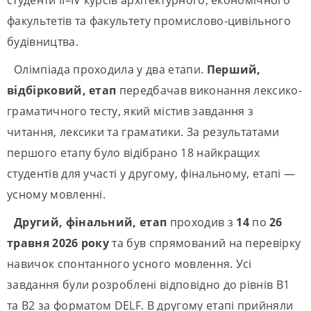
студенти ІІ–IV курсів архітектурного, економічного
факультетів та факультету промислово-цивільного
будівництва.
Олімпіада проходила у два етапи.
Перший,
відбірковий, етап
передбачав виконання лексико-
граматичного тесту, який містив завдання з
читання, лексики та граматики. За результатами
першого етапу було відібрано 18 найкращих
студентів для участі у другому, фінальному, етапі —
усному мовленні.
Другий, фінальний, етап
проходив з
14
по
26
травня 2026 року
та був спрямований на перевірку
навичок спонтанного усного мовлення. Усі
завдання були розроблені відповідно до рівнів B1
та B2 за форматом DELF. В другому етапі прийняли