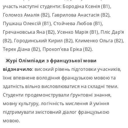
участь наступні студенти: Бородіна Ксенія (B1),
Голомоз Амалія (B2), Гаврилова Анастасія (B2),
Пушкаш Олексій (B1), Стойчева Любов (B1),
Гречановська Яна (B2), Усенко Марія (B1), Пліс Дар’я
(B2), Городинський Кирил (B2), Клименко Ольга (B2),
Терех Діана (B2), Прокоп’єва Еріка (B2).
Журі Олімпіади з французької мови
відзначило
: високий рівень підготовки учасників,
їхнє впевнене володіння французькою мовою та
здатність вільно висловлюватися на складні теми.
Студенти продемонстрували ґрунтовні знання,
мовну культуру, логічність мислення й уміння
підтримувати змістовний діалог французькою
мовою.