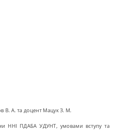
В. А. та доцент Мацук З. М.
ами ННІ ПДАБА УДУНТ, умовами вступу та