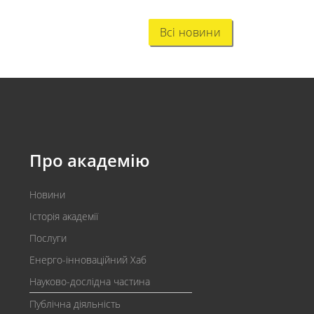
Всі новини
Про академію
Новини
Історія академії
Послуги
Енерго-інноваційний Хаб
Науково-дослідна частина
Публічна діяльність