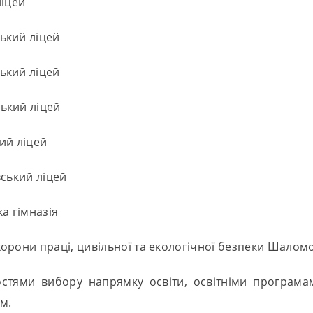
ліцей
ький ліцей
ький ліцей
ький ліцей
ий ліцей
вський ліцей
а гімназія
рони праці, цивільної та екологічної безпеки Шаломов 
остями вибору напрямку освіти, освітніми програм
м.