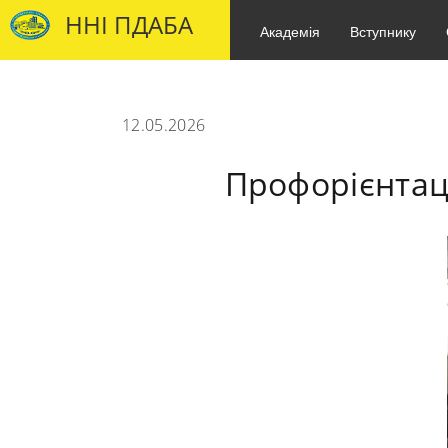
ННІ ПДАБА
Академія
Вступнику
12.05.2026
Профорієнтац