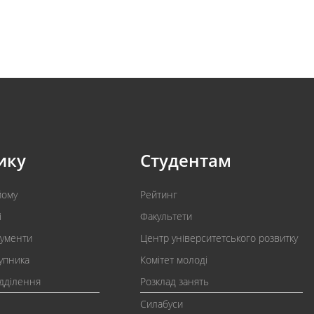
ику
Студентам
йому
Рейтинг
і
Факультети
кументи
Центр університетського розвитку
упника
Комітет молоді
ідділення
Розклад занять
Силабуси