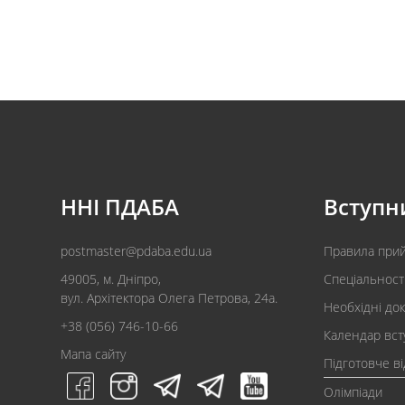
ННІ ПДАБА
Вступн
postmaster@pdaba.edu.ua
Правила при
49005, м. Дніпро,
Спеціальност
вул. Архітектора Олега Петрова, 24а.
Необхідні до
+38 (056) 746-10-66
Календар вст
Мапа сайту
Підготовче в
Олімпіади