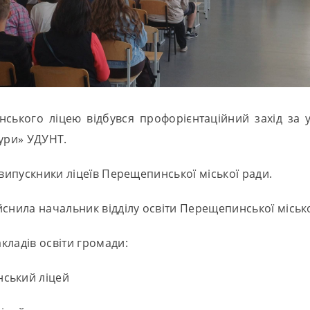
ського ліцею відбувся профорієнтаційний захід за у
тури» УДУНТ.
 і випускники ліцеїв Перещепинської міської ради.
снила начальник відділу освіти Перещепинської місько
акладів освіти громади:
нський ліцей