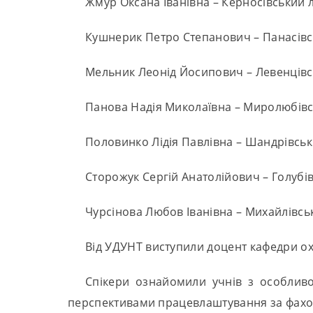
Жмур Оксана Іванівна – Керносівський 
Кушнерик Петро Степанович – Панасівс
Мельник Леонід Йосипович – Левенцівс
Панова Надія Миколаївна – Миролюбівс
Половинко Лідія Павлівна – Шандрівськ
Сторожук Сергій Анатолійович – Голубі
Чурсінова Любов Іванівна – Михайлівськ
Від УДУНТ виступили доцент кафедри охо
Спікери ознайомили учнів з особлив
перспективами працевлаштування за фахо