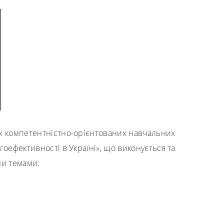
ьох компетентністно-орієнтованих навчальних
оефективності в Україні», що виконується та
ими темами: