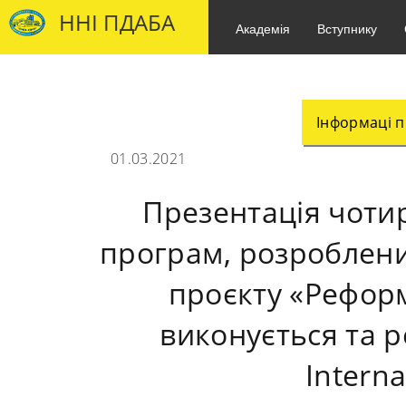
ННІ ПДАБА
Академія
Вступнику
Інформаці п
01.03.2021
Презентація чоти
програм, розроблени
проєкту «Реформ
виконується та ре
Intern