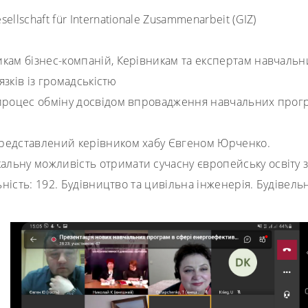
ellschaft für Internationale Zusammenarbeit (GIZ)
икам бізнес-компаній, Керівникам та експертам навчальни
язків із громадськістю
я процес обміну досвідом впровадження навчальних прогр
представлений керівником хабу Євгеном Юрченко.
альну можливість отримати сучасну європейську освіту 
ьність: 192. Будівництво та цивільна інженерія. Будівел