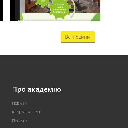
Всі новини
Про академію
Новини
Історія академії
Послуги