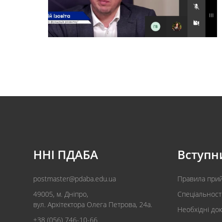
ННІ ПДАБА
Вступн
postmaster@pdaba.edu.ua
Правила при
49005, м. Дніпро,
Спеціальност
вул. Архітектора Олега Петрова, 24а.
Необхідні до
+38 (056) 746-10-66