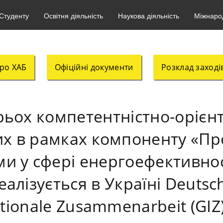
Студенту
Освітня діяльність
Наукова діяльність
Міжнарод
ро ХАБ
Офіційні документи
Розклад заході
рьох компетентністно-орієн
х в рамках компоненту «Проф
и у сфері енергоефективност
алізується в Україні Deutsch
ationale Zusammenarbeit (GI