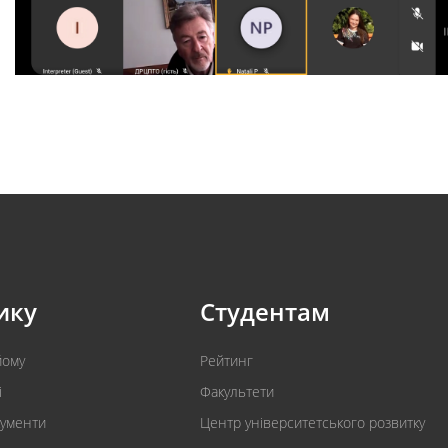
ику
Студентам
йому
Рейтинг
і
Факультети
кументи
Центр університетського розвитку