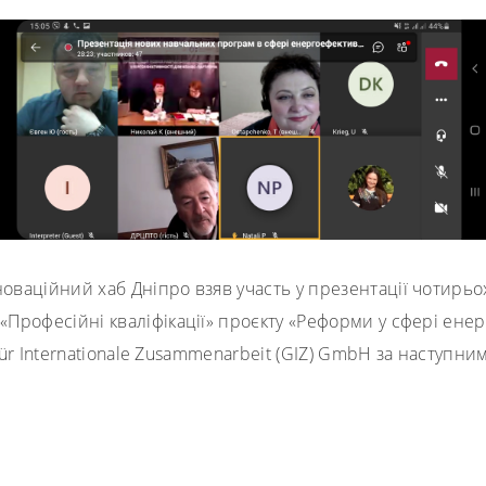
нноваційний хаб Дніпро взяв участь у презентації чотир
Професійні кваліфікації» проєкту «Реформи у сфері енерг
 für Internationale Zusammenarbeit (GIZ) GmbH за наступн