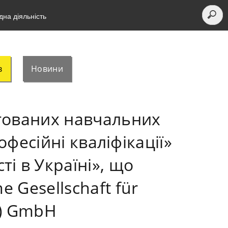
на діяльність
в
Новини
тованих навчальних
есійні кваліфікації»
і в Україні», що
e Gesellschaft für
Z) GmbH