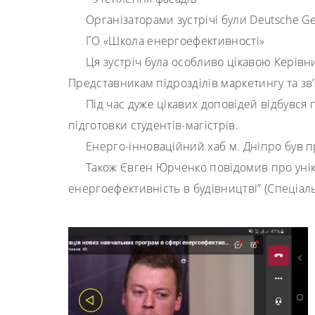
Організаторами зустрічі були Deutsche Ges
ГО «Школа енергоефективності»
Ця зустріч була особливо цікавою Керівн
Представникам підрозділів маркетингу та зв’
Під час дуже цікавих доповідей відбувс
підготовки студентів-магістрів.
Енерго-інноваційний хаб м. Дніпро був 
Також Євген Юрченко повідомив про унік
енергоефективність в будівництві” (Спеціал