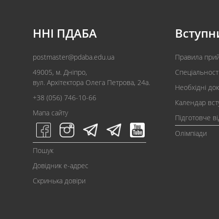
ННІ ПДАБА
Вступн
postmaster@pdaba.edu.ua
Правила при
49005, м. Дніпро,
Спеціальност
вул. Архітектора Олега Петрова, 24а.
Необхідні до
+38 (056) 746-10-66
Календар вст
Мапа сайту
Підготовче в
Олімпіади
Пошук
Довідник e-адрес
Скринька довіри