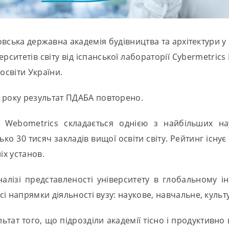
вська державна академія будівництва та архітектури у
рситетів світу від іспанської лабораторії Cybermetrics
освіти України.
 року результат ПДАБА повторено.
в Webometrics складається однією з найбільших н
ко 30 тисяч закладів вищої освіти світу. Рейтинг існу
іх установ.
налізі представленості університету в глобальному 
і напрямки діяльності вузу: наукове, навчальне, культу
тат того, що підрозділи академії тісно і продуктивно