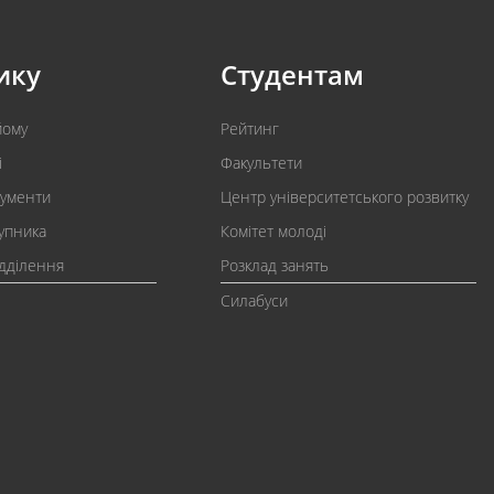
ику
Студентам
йому
Рейтинг
і
Факультети
кументи
Центр університетського розвитку
упника
Комітет молоді
ідділення
Розклад занять
Силабуси