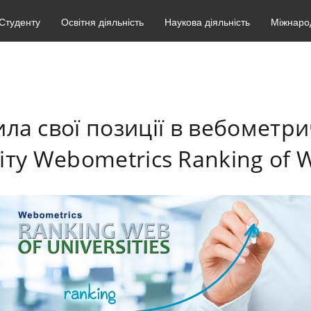
Студенту
Освітня діяльність
Наукова діяльність
Міжнарод
ла свої позиції в вебометр
іту Webometrics Ranking of W