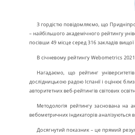
З гордістю повідомляємо, що Придніпро
– найбільшого академічного рейтингу уніве
посівши 49 місце серед 316 закладів вищої 
В січневому рейтингу Webometrics 2021
Нагадаємо, що рейтинг університеті
дослідницькою радою Іспанії і оцінює близь
авторитетних веб-рейтингів світових освітн
Методологія рейтингу заснована на а
вебометричних індикаторів аналізуються вс
Досягнутий показник – це прямий резуль