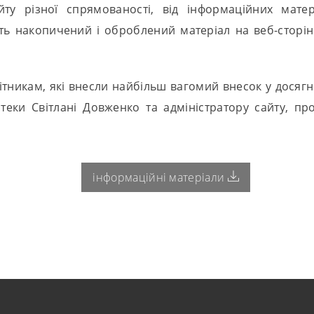
йту різної спрямованості, від інформаційних матер
ть накопичений і оброблений матеріал на веб-сторінці
тникам, які внесли найбільш вагомий внесок у досягне
отеки Світлані Довженко та адміністратору сайту, 
інформаційні матеріали