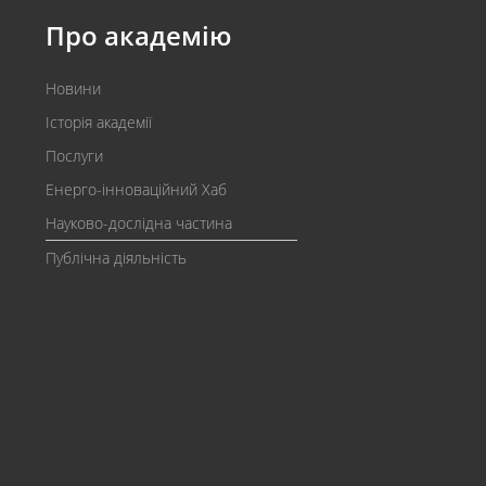
Про академію
Новини
Історія академії
Послуги
Енерго-інноваційний Хаб
Науково-дослідна частина
Публічна діяльність