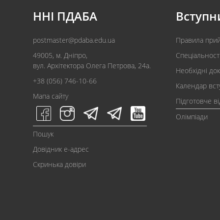
ННІ ПДАБА
Вступн
postmaster@pdaba.edu.ua
Правила при
49005, м. Дніпро,
Спеціальност
вул. Архітектора Олега Петрова, 24а.
Необхідні до
+38 (056) 746-10-66
Календар вст
Мапа сайту
Підготовче в
Олімпіади
Пошук
Довідник e-адрес
Скринька довіри