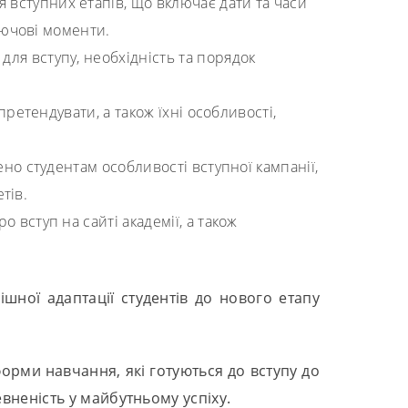
вступних етапів, що включає дати та часи
лючові моменти.
для вступу, необхідність та порядок
претендувати, а також їхні особливості,
нено студентам особливості вступної кампанії,
тів.
о вступ на сайті академії, а також
шної адаптації студентів до нового етапу
орми навчання, які готуються до вступу до
евненість у майбутньому успіху.