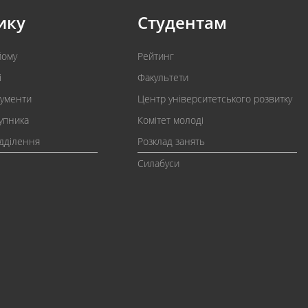
ику
Студентам
йому
Рейтинг
і
Факультети
кументи
Центр університетського розвитку
упника
Комітет молоді
ідділення
Розклад занять
Силабуси