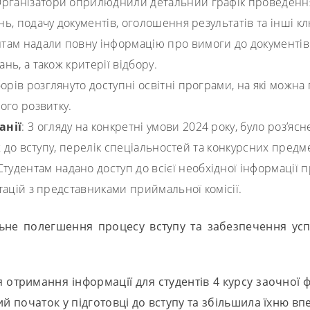
Організатори оприлюднили детальний графік проведення 
, подачу документів, оголошення результатів та інші к
єнтам надали повну інформацію про вимоги до документів 
ь, а також критерії відбору.
зборів розглянуто доступні освітні програми, на які можна 
ого розвитку.
анії
: З огляду на конкретні умови 2024 року, було роз’яс
 до вступу, перелік спеціальностей та конкурсних предме
 Студентам надано доступ до всієї необхідної інформації пр
ацій з представниками приймальної комісії.
ьне полегшення процесу вступу та забезпечення успі
тримання інформації для студентів 4 курсу заочної ф
й початок у підготовці до вступу та збільшила їхню вп