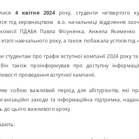
улися
4 квітня 2024
року, студенти четвертого к
ися під керівництвом в.о. начальниці відділення зао
 комісії ПДАБА Павла Фісуненка. Анжела Якименко в
тапі навчального року, а також побажала успіхів під ч
и студентам про графік вступної компанії 2024 року та
». Він також проінформував про доступну інформаці
ливості проведення вступної кампанії.
ляє собою важливий період для абітурієнтів, які п
Організаційні заходи та інформаційна підтримка, над
ть до цього важливого кроку.
чають: