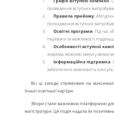
Графік вступної компанії
: 
проведення вступних випробувань
Правила прийому
: Абітурі
проходження вступних випробуван
Освітні програми
: Під час 
переваги та можливості подальш
Особливості вступної камп
зокрема, можливі зміни у вимогах
Інформаційна підтримка
:
забезпечено можливість консульт
Всі ці заходи спрямовані на максимал
їхньої освітньої кар’єри.
Збори стали важливою платформою для о
магістратури. Ця подія надала їм позитивни