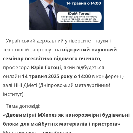
Український державний університет науки і
технологій запрошує на
відкритий науковий
семінар всесвітньо відомого вченого
,
професора
Юрія Гогоці
, який відбудеться
онлайн
14 травня 2025 року о 14:00
в конференц-
залі ННІ ДМетІ (Дніпровський металургійний
інститут).
Тема доповіді:
«Двовимірні MXenes як нанорозмірні будівельні
блоки для майбутніх матеріалів і пристроїв»
Мова виступу —
українська
.