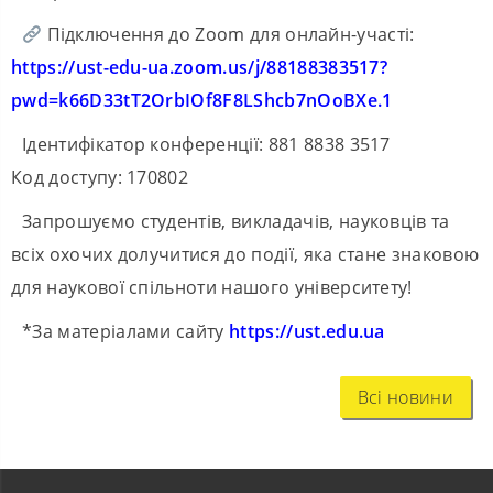
Підключення до Zoom для онлайн-участі:
https://ust-edu-ua.zoom.us/j/88188383517?
pwd=k66D33tT2OrbIOf8F8LShcb7nOoBXe.1
Ідентифікатор конференції: 881 8838 3517
Код доступу: 170802
Запрошуємо студентів, викладачів, науковців та
всіх охочих долучитися до події, яка стане знаковою
для наукової спільноти нашого університету!
*За матеріалами сайту
https://ust.edu.ua
Всі новини