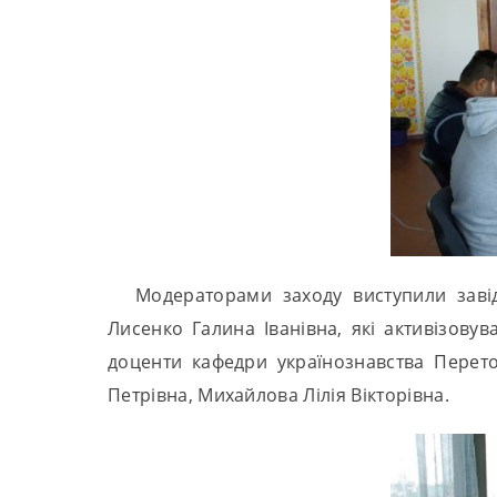
Модераторами заходу виступили завід
Лисенко Галина Іванівна, які активізову
доценти кафедри українознавства Переток
Петрівна, Михайлова Лілія Вікторівна.