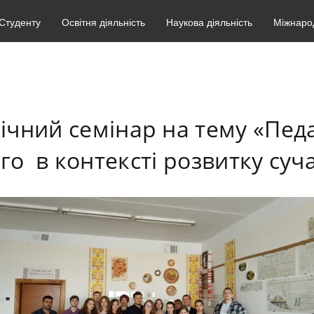
Студенту
Освітня діяльність
Наукова діяльність
Міжнарод
ічний семінар на тему «Пед
го в контексті розвитку суч