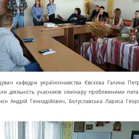
увач кафедри українознавства Євсєєва Галина Петр
вали діяльність учасників семінару проблемними пит
ін Андрій Геннадійович, Богуславська Лариса Георг