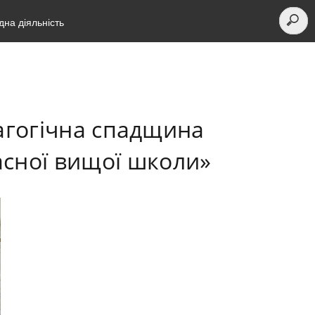
на діяльність
агогічна спадщина
асної вищої школи»