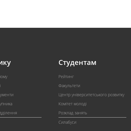
ику
Студентам
йому
Рейтинг
і
Факультети
кументи
Центр університетського розвитку
упника
Комітет молоді
ідділення
Розклад занять
Силабуси