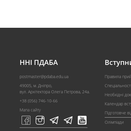
ННІ ПДАБА
Вступн
postmaster@pdaba.edu.ua
Правила при
49005, м. Дніпро,
Спеціальност
вул. Архітектора Олега Петрова, 24а.
Необхідні до
+38 (056) 746-10-66
Календар вст
Мапа сайту
Підготовче в
Олімпіади