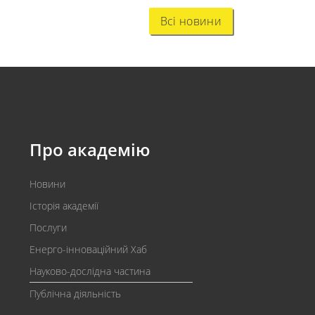
Всі новини
Про академію
Новини
Історія академії
Послуги
Енерго-інноваційний Хаб
Науково-дослідна частина
Публічна діяльність