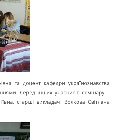
івна та доцент кафедри українознавства
аннями. Серед інших учасників семінару –
іївна, старші викладачі Волкова Світлана