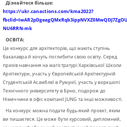
Дізнайтеся більше:
https://ukr.canactions.com/kma2022?
fbclid=IwAR2pDgeagQMxRqb3ippNVXZ0MwQDJ7ZgOUg
NU6RRN-mk
ОСВІТА:
Це конкурс для архітекторів, що мають ступінь
бакалавра й хочуть поглибити свою освіту. Серед
призів навчання на магістратурі Харківської Школи
Архітектури, участь у Європейській Архітектурній
Студентській Асамблеї в Румунії, участь у воркшопі
Технічного університету в Брно, подорож до
Німеччини в офіс компанії JUNG та інші можливості.
На конкурс можна подати будь-який проект, яким
ви пишаєтеся. Це може бути курсовий, дипломний,