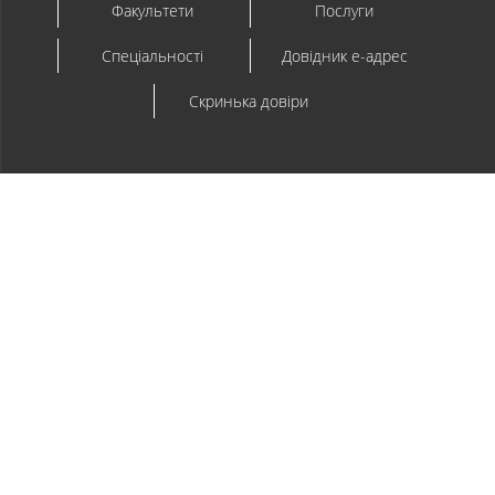
Факультети
Послуги
Спеціальності
Довідник e-адрес
Скринька довіри