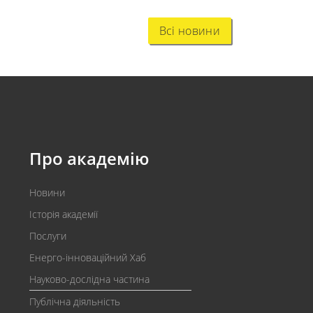
Всі новини
Про академію
Новини
Історія академії
Послуги
Енерго-інноваційний Хаб
Науково-дослідна частина
Публічна діяльність