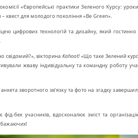
рокомісії «Європейські практики Зеленого Курсу: уро
 – квест для молодого покоління «Be Green».
цею цифрових технологій та дизайну, який гостинно п
.
о свідомий?», вікторина
Kahoot!
«Що таке Зелений курс
тивували жваву індивідуальну та командну роботу учас
нкета зворотного зв’язку та фото на згадку завершил
ід-бек учасників, вдосконалює зміст та організацію
х бажаючих!