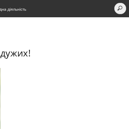
на діяльність
йдужих!