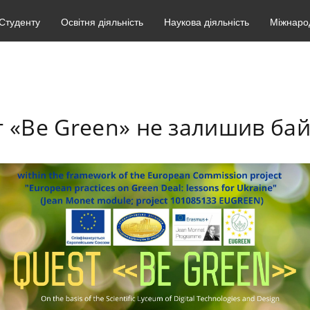
Студенту
Освітня діяльність
Наукова діяльність
Міжнарод
т «Be Green» не залишив ба