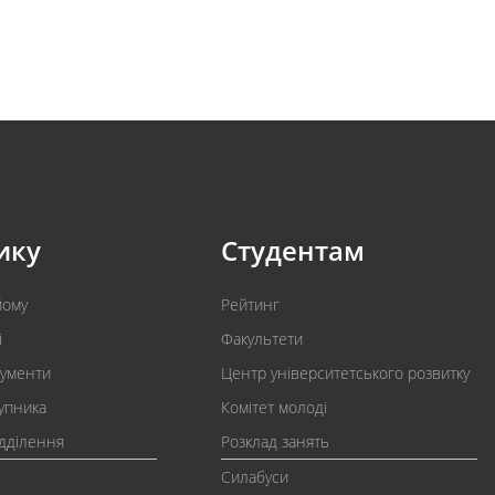
ику
Студентам
йому
Рейтинг
і
Факультети
кументи
Центр університетського розвитку
упника
Комітет молоді
ідділення
Розклад занять
Силабуси