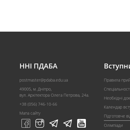
ННІ ПДАБА
Вступн
postmaster@pdaba.edu.ua
Правила при
49005, м. Дніпро,
Спеціальност
вул. Архітектора Олега Петрова, 24а.
Необхідні до
+38 (056) 746-10-66
Календар вст
Мапа сайту
Підготовче в
Олімпіади