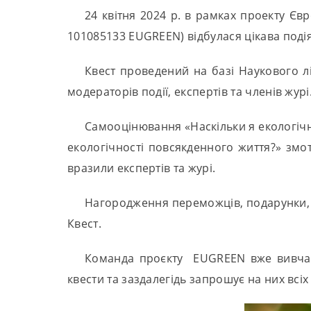
24 квітня 2024 р. в рамках проекту Єв
101085133 EUGREEN) відбулася цікава подія
Квест проведений на базі Наукового лі
модераторів події, експертів та членів журі
Самооцінювання «Наскільки я екологічн
екологічності повсякденного життя?» змо
вразили експертів та журі.
Нагородження переможців, подарунки, а
Квест.
Команда проєкту EUGREEN вже вивчає ф
квести та заздалегідь запрошує на них всі