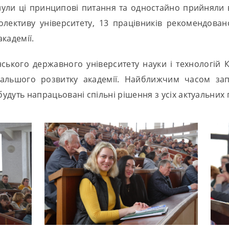
ули ці принципові питання та одностайно прийняли в
лективу університету, 13 працівників рекомендовано
кадемії.
їнського державного університету науки і технологій
одальшого розвитку академії. Найближчим часом зап
 будуть напрацьовані спільні рішення з усіх актуальних