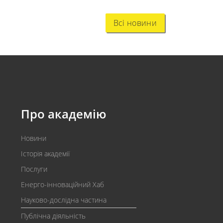
Всі новини
Про академію
Новини
Історія академії
Послуги
Енерго-інноваційний Хаб
Науково-дослідна частина
Публічна діяльність