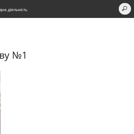
на діяльність
иву №1