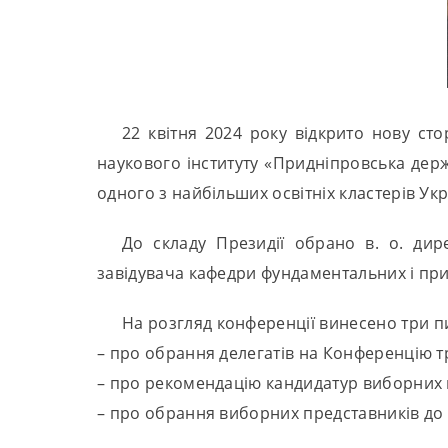
22 квітня 2024 року відкрито нову сто
наукового інституту «Придніпровська держ
одного з найбільших освітніх кластерів Укр
До складу Президії обрано в. о. ди
завідувача кафедри фундаментальних і пр
На розгляд конференції винесено три пи
– про обрання делегатів на Конференцію т
– про рекомендацію кандидатур виборних пр
– про обрання виборних представників до с