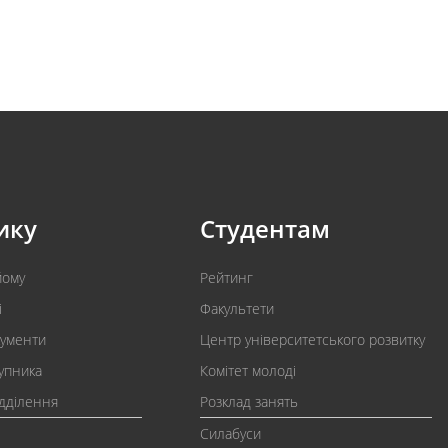
ику
Студентам
йому
Рейтинг
і
Факультети
кументи
Центр університетського розвитку
упника
Комітет молоді
ідділення
Розклад занять
Силабуси