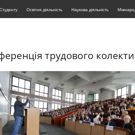
Студенту
Освітня діяльність
Наукова діяльність
Міжнарод
ференція трудового колект