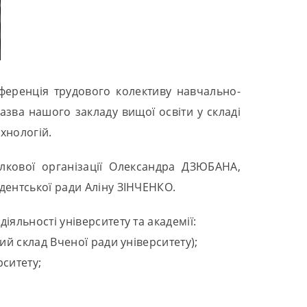
онференція трудового колективу навчально-
азва нашого закладу вищої освіти у складі
ехнологій.
лкової організації Олександра ДЗЮБАНА,
дентської ради Аліну ЗІНЧЕНКО.
іяльності університету та академії:
й склад Вченої ради університету);
рситету;