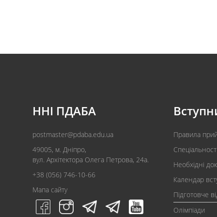
ННІ ПДАБА
Вступн
postmaster@pdaba.edu.ua
Правила при
49005, м. Дніпро,
Спеціальност
вул. Архітектора Олега Петрова, 24а.
Необхідні до
+38 (056) 746-10-66
Календар вст
Мапа сайту
Підготовче в
Олімпіади