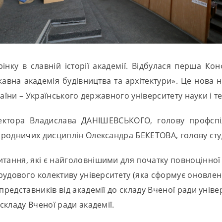
рінку в славній історії академії. Відбулася перша К
авна академія будівництва та архітектури». Це нова н
аїни – Українського державного університету науки і т
ректора Владислава ДАНІШЕВСЬКОГО, голову профспі
иродничих дисциплін Олександра БЕКЕТОВА, голову сту
тання, які є найголовнішими для початку повноцінної д
рудового колективу університету (яка сформує оновлени
едставників від академії до складу Вченої ради уніве
кладу Вченої ради академії.