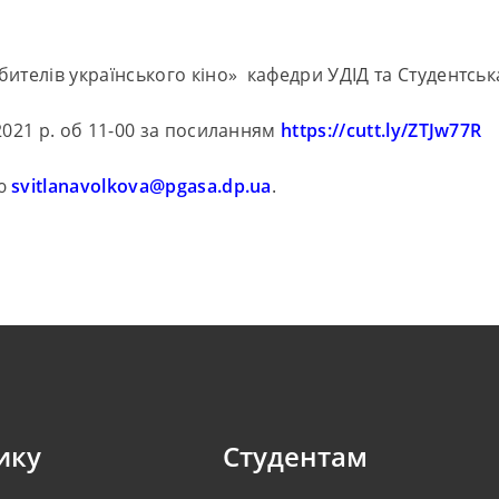
бителів українського кіно» кафедри УДІД та Студентс
2021 р. об 11-00 за посиланням
https://cutt.ly/ZTJw77R
ою
svitlanavolkova@pgasa.dp.ua
.
ику
Студентам