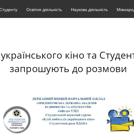
Студенту
Освітня діяльність
Наукова діяльність
Міжнарод
 українського кіно та Студе
запрошують до розмови