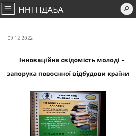
ННІ ПДАБА
09.12.2022
Інноваційна свідомість молоді –
запорука повоєнної відбудови країни