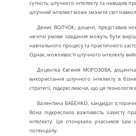
сутність штучного інтелекту та наводив п
штучний інтелект може змінити світ навкол
Денис ВОЛЧОК, доцент, представив нов
нечіткі умови завдання можуть бути вирі
навчального процесу та практичного засто
Однак, можливості штучного інтелекту вий
Доцентка Євгенія МОРОЗОВА, доцентка
використання штучного інтелекту в бізн
стратегії, підкреслюючи, що ця технологія
Валентина БАБЕНКО, кандидат історични
Вона підкреслила важливість захисту пра
інтелекту. Це спонукало учасників зам 
потенціалу.