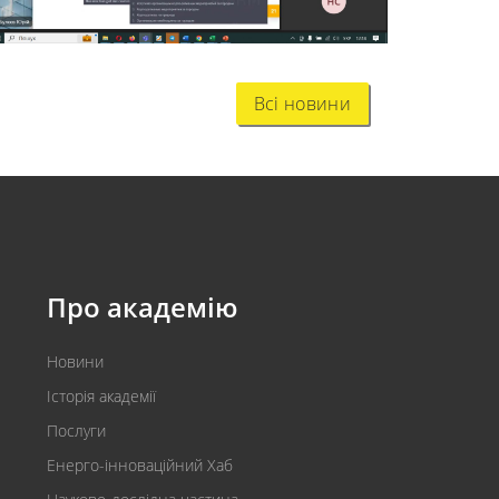
Всі новини
Про академію
Новини
Історія академії
Послуги
Енерго-інноваційний Хаб