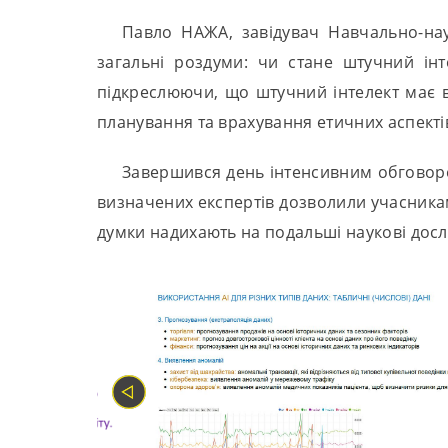
Павло НАЖА, завідувач Навчально-нау
загальні роздуми: чи стане штучний ін
підкреслюючи, що штучний інтелект має в
планування та врахування етичних аспекті
Завершився день інтенсивним обговорен
визначених експертів дозволили учасникам
думки надихають на подальші наукові дослі