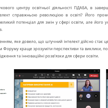
кового центру освітньої діяльності ПДАБА, в заве
телект справжньою революцією в освіті? Його промо
еликий потенціал для змін у сфері освіти, але його
в.
ням, яке довело, що штучний інтелект дійсно стає це
 Форуму краще зрозуміти перспективи та виклики, пов’
дження та інноваційні розв’язки для сфери освіти.