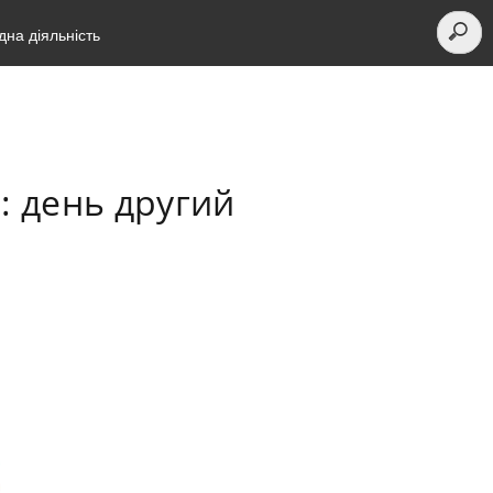
на діяльність
и: день другий