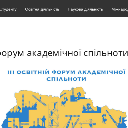
Студенту
Освітня діяльність
Наукова діяльність
Міжнарод
й форум академічної спільнот