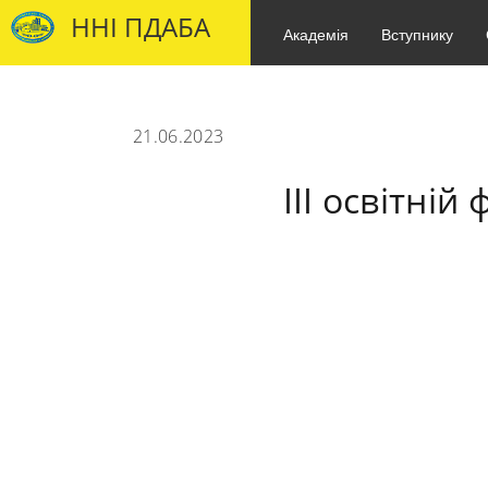
ННІ ПДАБА
Академія
Вступнику
21.06.2023
ІІІ освітні