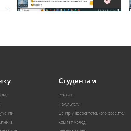
ику
Студентам
йому
Рейтинг
і
Факультети
кументи
Центр університетського розвитку
упника
Комітет молоді