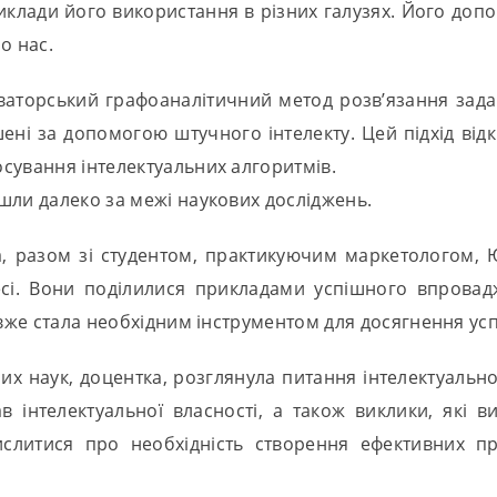
риклади його використання в різних галузях. Його допо
о нас.
аторський графоаналітичний метод розв’язання задачі
шені за допомогою штучного інтелекту. Цей підхід від
сування інтелектуальних алгоритмів.
шли далеко за межі наукових досліджень.
, разом зі студентом, практикуючим маркетологом,
есі. Вони поділилися прикладами успішного впровад
 вже стала необхідним інструментом для досягнення ус
х наук, доцентка, розглянула питання інтелектуальної 
в інтелектуальної власності, а також виклики, які 
ислитися про необхідність створення ефективних п