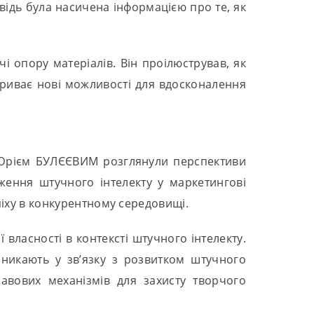
відь була насичена інформацією про те, як
 опору матеріалів. Він проілюстрував, як
криває нові можливості для вдосконалення
 Юрієм БУЛЄЄВИМ розглянули перспективи
ження штучного інтелекту у маркетингові
піху в конкурентному середовищі.
власності в контексті штучного інтелекту.
виникають у зв’язку з розвитком штучного
равових механізмів для захисту творчого