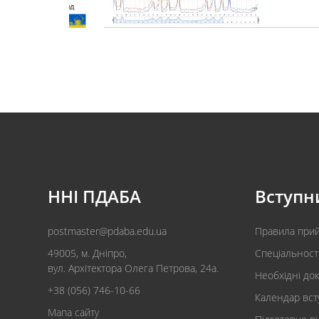
ННІ ПДАБА
Вступн
postmaster@pdaba.edu.ua
Правила при
49005, м. Дніпро,
Спеціальност
вул. Архітектора Олега Петрова, 24а.
Необхідні до
+38 (056) 746-10-66
Календар вст
Мапа сайту