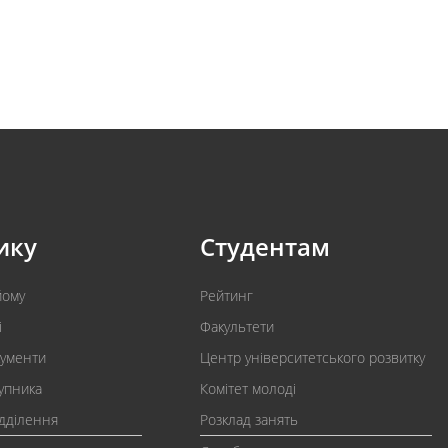
ику
Студентам
йому
Рейтинг
і
Факультети
кументи
Центр університетського розвитку
упника
Комітет молоді
ідділення
Розклад занять