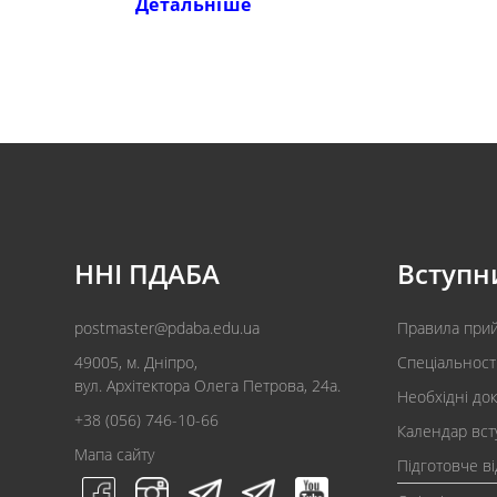
Детальніше
ННІ ПДАБА
Вступн
postmaster@pdaba.edu.ua
Правила при
49005, м. Дніпро,
Спеціальност
вул. Архітектора Олега Петрова, 24а.
Необхідні до
+38 (056) 746-10-66
Календар вст
Мапа сайту
Підготовче в