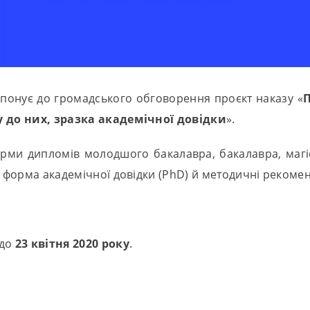
ропонує до громадського обговорення проєкт наказу «
П
ку до них, зразка академічної довідки
».
ми дипломів молодшого бакалавра, бакалавра, магіст
, форма академічної довідки (PhD) й методичні рекоме
 до
23 квітня 2020 року
.