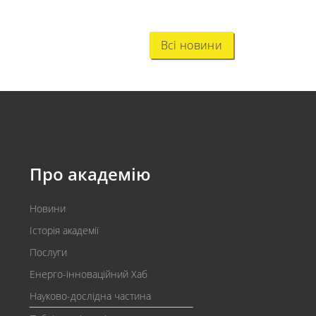
Всі новини
Про академію
Новини
Історія академії
Послуги
Енерго-інноваційний Хаб
Науково-дослідна частина