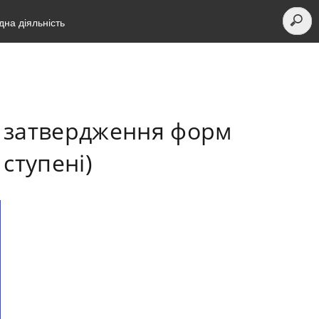
на діяльність
о затвердження форм
 ступені)