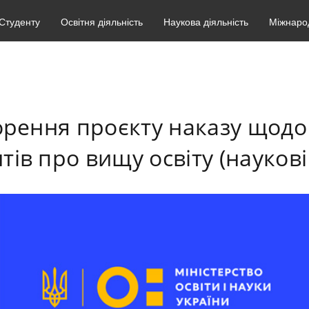
Студенту
Освітня діяльність
Наукова діяльність
Міжнарод
орення проєкту наказу щод
ів про вищу освіту (наукові