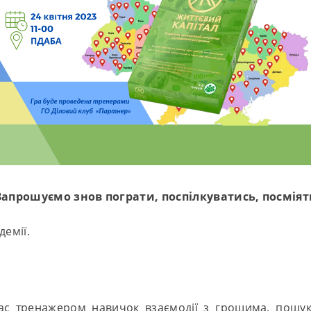
Запрошуємо знов пограти, поспілкуватись, посміят
демії.
с тренажером навичок взаємодії з грошима, пошуку 