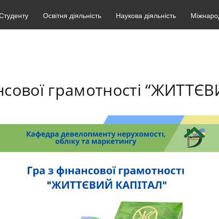
Студенту
Освітня діяльність
Наукова діяльність
Міжнарод
ансової грамотності “ЖИТТЄ