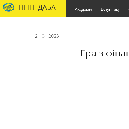
ННІ ПДАБА
Академія
Вступнику
21.04.2023
Гра з фін