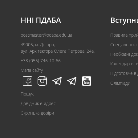
ННІ ПДАБА
Вступн
postmaster@pdaba.edu.ua
Правила при
49005, м. Дніпро,
Спеціальност
вул. Архітектора Олега Петрова, 24а.
Необхідні до
+38 (056) 746-10-66
Календар вст
Мапа сайту
Підготовче в
Олімпіади
Пошук
Довідник e-адрес
Скринька довіри