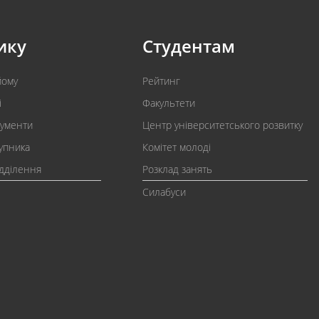
ику
Студентам
йому
Рейтинг
і
Факультети
кументи
Центр університетського розвитку
упника
Комітет молоді
ідділення
Розклад занять
Силабуси