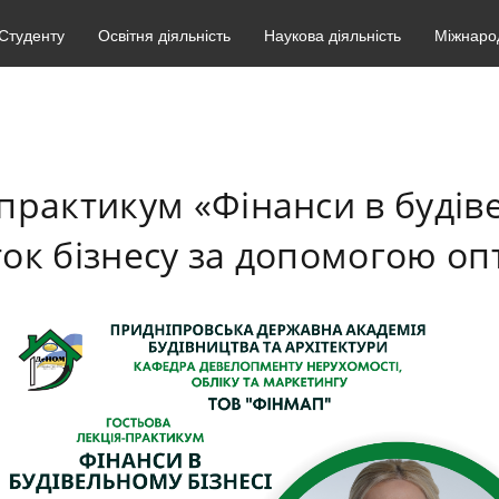
Студенту
Освітня діяльність
Наукова діяльність
Міжнарод
практикум «Фінанси в будіве
к бізнесу за допомогою опт