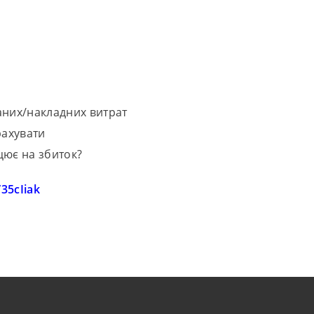
аних/накладних витрат
рахувати
цює на збиток?
/35cIiak