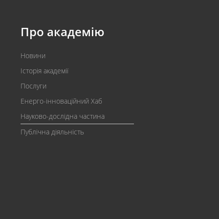
Про академію
Новини
Історія академії
Послуги
Енерго-інноваційний Хаб
Науково-дослідна частина
Публічна діяльність