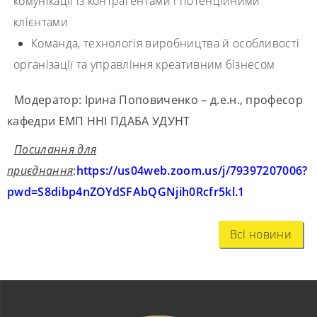
комунікації із контрагентами і потенційними
клієнтами
Команда, технологія виробництва й особливості
організації та управління креативним бізнесом
Модератор: Ірина Поповиченко – д.е.н., професор
кафедри ЕМП ННІ ПДАБА УДУНТ
Посилання для
приєднання
:
https://us04web.zoom.us/j/79397207006?
pwd=S8dibp4nZOYdSFAbQGNjih0Rcfr5kl.1
Всі новини