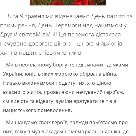
8 та 9 травня ми відзначаємо День пам’яті та
примирення, День Перемоги над нацизмом у
Другій світовій війні! Ця перемога дісталася
нечувано дорогою ціною – ціною мільйонів
життів наших співвітчизників.
Ми в неоплатному боргу перед синами і дочками
України, юність яких жорстоко обірвала війна.
Низько вклоняємося подвигу тих, хто ціною
власного життя, проявляючи нечуваний героїзм,
сміливість та відвагу, зуміли врятувати світ від
нацистського поневолення.
Ми шануємо своїх героїв, завжди пам’ятаємо про
них, тому в музеї академії є меморіальна дошка, де