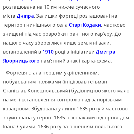
розташована на 10 км нижче сучасного
міста
Дніпра
. Залишки фортеці розташовані на
території нинішнього села
Старі Кодаки
, частково
знищені під час розробки гранітного кар’єру. До
нашого часу збереглися лише земляні вали,
встановлений в
1910
році з ініціативи
Дмитра
Яворницького
пам’ятний знак і карта-схема.
Фортеця стала першим укріпленнням,
побудованим поляками (ініціював гетьман
Станіслав Конецпольський) будівництво якого мало
на меті встановлення контролю над запорізьким
козацтвом. Збудована у липні 1635 року й частково
зруйнована у серпні 1635 р. козаками під проводом
Івана Сулими. 1636 року за рішенням польського