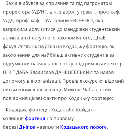
Захід відбувся за сприяння та під патронатом
проректора УДУНТ, д.н. з держ. управл., проф.каф.
УДІД, проф. каф. ПУА Галини ЄВСЄЄВОЇ, яка
запросила долучитися до мандрівки студентський
актив з архітектурного, економічного, ЦІтаЕ
факультетів. Екскурсію на Кодацьку фортецю, як
заохочення для найбільш активних студентів за
підсумками навчального року, підтримав директор
ННІ ПДАБА Владислав ДАНІШЕВСЬКИЙ та надав
допомогу в її організації. Провів екскурсію відомий
письменник-краєзнавець Микола Чабан, який
повідомив цікаві факти про Кодацьку фортецю:
Кодацька фортеця, Кодак або Койдак –
колишня
фортеця
на правому
березі
Дніпра
навпроти
Кодацького порогу
,