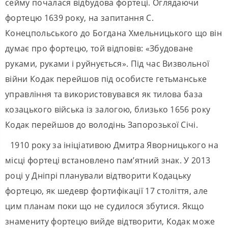
сейму почалася відбудова фортеці. Оглядаючи
фортецю 1639 року, на запитання С.
Конецпольського до Богдана Хмельницького що він
думає про фортецю, той відповів: «Збудоване
руками, руками і руйнується». Під час Визвольної
війни Кодак перейшов під особисте гетьманське
управління та використовувався як тилова база
козацького війська із залогою, близько 1656 року
Кодак перейшов до володінь Запорозької Січі.
1910 року за ініціативою Дмитра Яворницького на
місці фортеці встановлено пам’ятний знак. У 2013
році у Дніпрі планували відтворити Кодацьку
фортецю, як шедевр фортифікації 17 століття, але
цим планам поки що не судилося збутися. Якщо
знамениту фортецю вийде відтворити, Кодак може