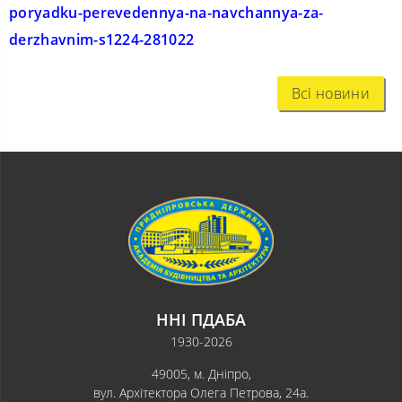
poryadku-perevedennya-na-navchannya-za-
derzhavnim-s1224-281022
Всі новини
ННІ ПДАБА
1930-2026
49005, м. Дніпро,
вул. Архітектора Олега Петрова, 24а.