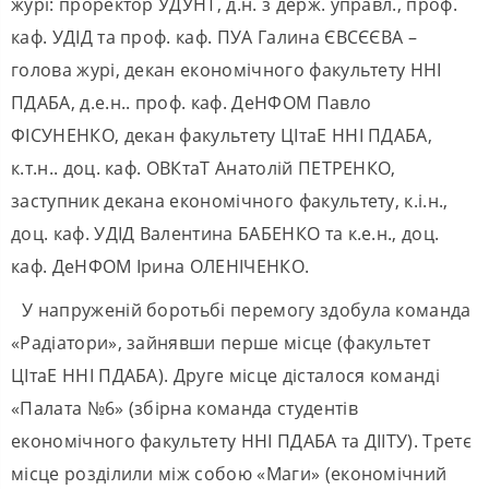
журі: проректор УДУНТ, д.н. з держ. управл., проф.
каф. УДІД та проф. каф. ПУА Галина ЄВСЄЄВА –
голова журі, декан економічного факультету ННІ
ПДАБА, д.е.н.. проф. каф. ДеНФОМ Павло
ФІСУНЕНКО, декан факультету ЦІтаЕ ННІ ПДАБА,
к.т.н.. доц. каф. ОВКтаТ Анатолій ПЕТРЕНКО,
заступник декана економічного факультету, к.і.н.,
доц. каф. УДІД Валентина БАБЕНКО та к.е.н., доц.
каф. ДеНФОМ Ірина ОЛЕНІЧЕНКО.
У напруженій боротьбі перемогу здобула команда
«Радіатори», зайнявши перше місце (факультет
ЦІтаЕ ННІ ПДАБА). Друге місце дісталося команді
«Палата №6» (збірна команда студентів
економічного факультету ННІ ПДАБА та ДІІТУ). Третє
місце розділили між собою «Маги» (економічний