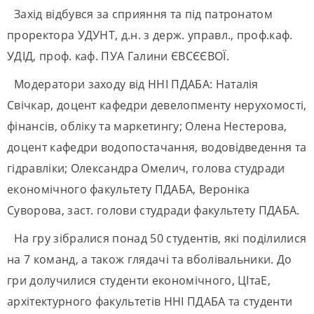
Захід відбувся за сприяння та під патронатом
проректора УДУНТ, д.н. з держ. управл., проф.каф.
УДІД, проф. каф. ПУА Галини ЄВСЄЄВОЇ.
Модератори заходу від ННІ ПДАБА: Наталія
Свічкар, доцент кафедри девелопменту нерухомості,
фінансів, обліку та маркетингу; Олена Нестерова,
доцент кафедри водопостачання, водовідведення та
гідравліки; Олександра Омелич, голова студради
економічного факультету ПДАБА, Вероніка
Суворова, заст. голови студради факультету ПДАБА.
На гру зібралися понад 50 студентів, які поділилися
на 7 команд, а також глядачі та вболівальники. До
гри долучилися студенти економічного, ЦІтаЕ,
архітектурного факультетів ННІ ПДАБА та студенти