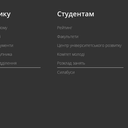
ику
Студентам
йому
Рейтинг
і
Факультети
кументи
Центр університетського розвитку
упника
Комітет молоді
ідділення
Розклад занять
Силабуси