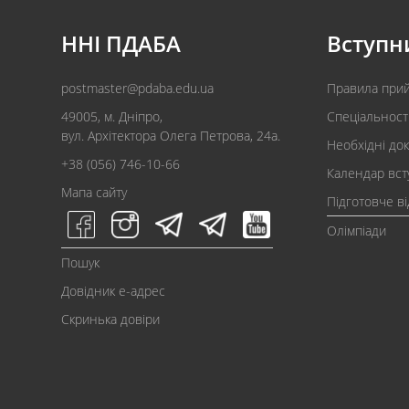
ННІ ПДАБА
Вступн
postmaster@pdaba.edu.ua
Правила при
49005, м. Дніпро,
Спеціальност
вул. Архітектора Олега Петрова, 24а.
Необхідні до
+38 (056) 746-10-66
Календар вст
Мапа сайту
Підготовче в
Олімпіади
Пошук
Довідник e-адрес
Скринька довіри