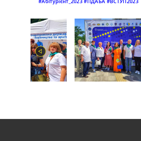
#Абітурієнт_2023
#ПДАБА
#ВСТУП2023