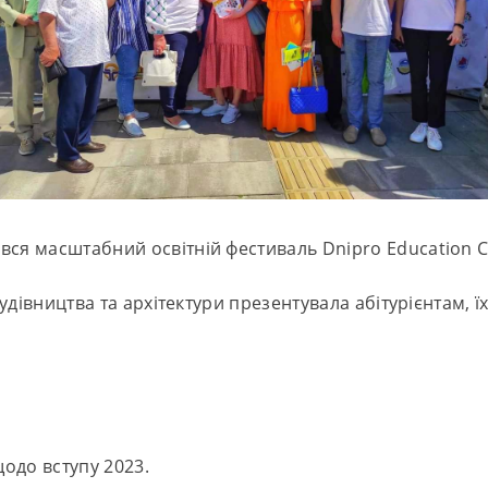
увся масштабний освітній фестиваль Dnipro Education Ci
івництва та архітектури презентувала абітурієнтам, їх
,
одо вступу 2023.