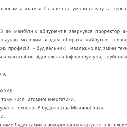
ансом дізнатися більше про умови вступу та персп
 до майбутніх абітурієнтів звернувся проректор ак
ндував молодим людям обирати майбутню спеціаль
аких професій – будівельник. Незалежно від зміни техн
ся масштабне відновлення інфраструктури, зруйнова
ня,
й ХАБ,
тому числі, атомної енергетики,
туванні технологій будівництва Місячної бази,
пи,
зумними будинками» з використанням штучного інтелект