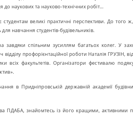
я до наукових та науково-технічних робіт…
ває студентам великі практичні перспективи. До того ж
 для навчання студентів-будівельників.
на завдяки спільним зусиллям багатьох колег. У зах
ч відділу профорієнтаційної роботи Наталія ГРУЗІН, ві
и всіх факультетів. Організатори фестивалю подяку
ктив».
чання в Придніпровській державній академії будівн
тва ПДАБА, знайомтесь із його кращими, активними п