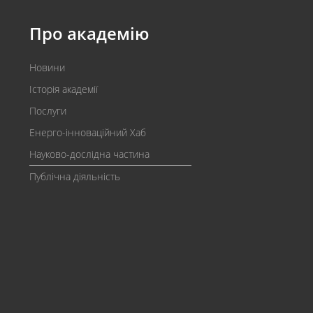
Про академію
Новини
Історія академії
Послуги
Енерго-інноваційний Хаб
Науково-дослідна частина
Публічна діяльність