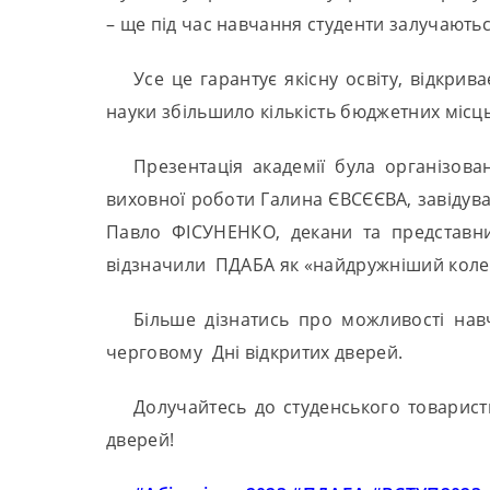
– ще під час навчання студенти залучаютьс
Усе це гарантує якісну освіту, відкри
науки збільшило кількість бюджетних місць
Презентація академії була організова
виховної роботи Галина ЄВСЄЄВА, завідува
Павло ФІСУНЕНКО, декани та представник
відзначили ПДАБА як «найдружніший коле
Більше дізнатись про можливості нав
черговому Дні відкритих дверей.
Долучайтесь до студенського товарис
дверей!