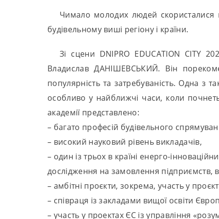
Чимало молодих людей скористалися ш
будівельному виші регіону і країни.
Зі сцени DNIPRO EDUCATION CITY 2023
Владислав ДАНІШЕВСЬКИЙ. Він порекоме
популярність та затребуваність. Одна з т
особливо у найближчі часи, коли почнеть
академії представлено:
– багато професій будівельного спрямуван
– високий науковий рівень викладачів,
– один із трьох в країні енерго-інноваційни
дослідження на замовлення підприємств, в 
– амбітні проєкти, зокрема, участь у проєк
– співраця із закладами вищої освіти Євро
– участь у проектах ЄС із управління «ро