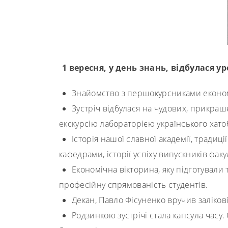
1 вересня, у день знань, відбулася 
Знайомство з першокурсниками економі
Зустріч відбулася на чудових, прикра
екскурсію лабораторією українського хат
Історія нашої славної академії, традиці
кафедрами, історії успіху випускників фак
Економічна вікторина, яку підготували
професійну спрямованість студентів.
Декан, Павло Фісуненко вручив залікові
Родзинкою зустрічі стала капсула часу