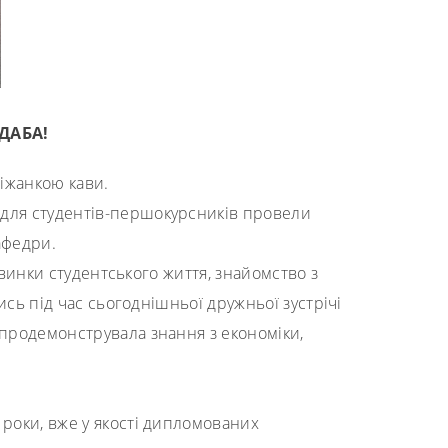
ПДАБА!
іжанкою кави.
е для студентів-першокурсників провели
афедри.
кавинки студентського життя, знайомство з
ись під час сьогоднішньої дружньої зустрічі
, продемонструвала знання з економіки,
 роки, вже у якості дипломованих