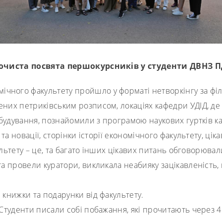
урочиста посвята першокурсників у студенти ДВНЗ 
чного факультету пройшло у форматі нетворкінгу за філ
шених петриківським розписом, локаціях кафедри УДІД, д
обудування, познайомили з програмою наукових гуртків к
ї та новації, сторінки історії економічного факультету, ці
ультету – це, та багато інших цікавих питань обговорювал
 та провели куратори, викликала неабияку зацікавленість
 книжки та подарунки від факультету.
. Студенти писали собі побажання, які прочитають через 4