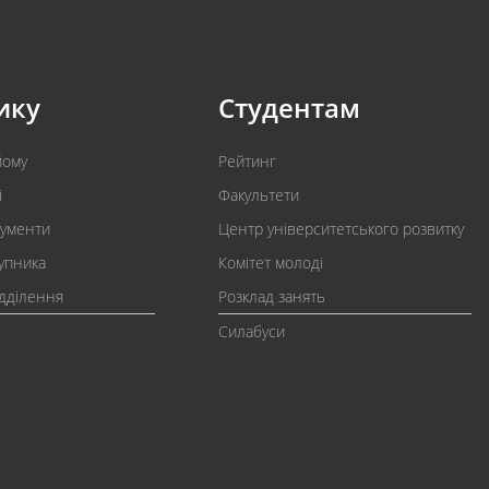
ику
Студентам
йому
Рейтинг
і
Факультети
кументи
Центр університетського розвитку
упника
Комітет молоді
ідділення
Розклад занять
Силабуси