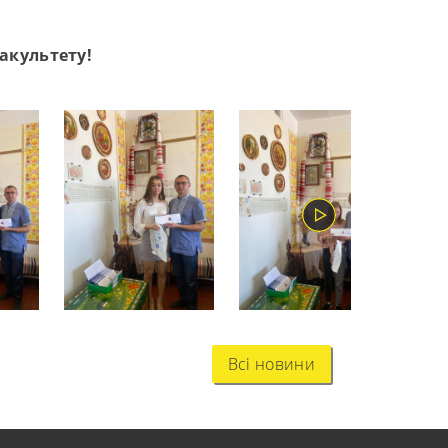
акультету!
Всі новини