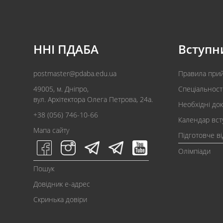
ННІ ПДАБА
Вступн
postmaster@pdaba.edu.ua
Правила при
49005, м. Дніпро,
Спеціальност
вул. Архітектора Олега Петрова, 24а.
Необхідні до
+38 (056) 746-10-66
Календар вст
Мапа сайту
Підготовче в
Олімпіади
Пошук
Довідник e-адрес
Скринька довіри