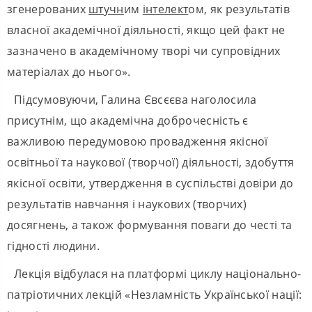
згенерованих
штучн
им
інтелект
ом, як результатів
власної академічної діяльності, якщо цей факт не
зазначено в академічному творі чи супровідних
матеріалах до нього».
Підсумовуючи, Галина Євсєєва наголосила
присутнім, що академічна доброчесність є
важливою передумовою провадження якісної
освітньої та наукової (творчої) діяльності, здобуття
якісної освіти, утвердження в суспільстві довіри до
результатів навчання і наукових (творчих)
досягнень, а також формування поваги до честі та
гідності людини.
Лекція відбулася на платформі циклу національно-
патріотичних лекцій «Незламність Української нації: