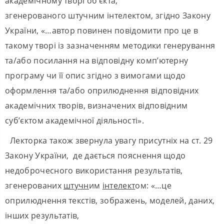
академічному творі об’єкта,
згенерованого штучним інтелектом, згідно Закону
України, «…автор повинен повідомити про це в
такому творі із зазначенням методики генерування
та/або посилання на відповідну комп’ютерну
програму чи її опис згідно з вимогами щодо
оформлення та/або оприлюднення відповідних
академічних творів, визначених відповідним
суб’єктом академічної діяльності».
Лекторка також звернула увагу присутніх на ст. 29
Закону України, де дається пояснення щодо
недоброчесного використання результатів,
згенерованих
штучн
им
інтелект
ом: «…це
оприлюднення текстів, зображень, моделей, даних,
інших результатів,