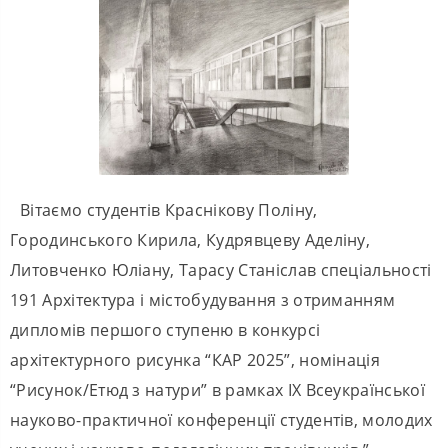
Вітаємо студентів Краснікову Поліну,
Городинського Кирила, Кудрявцеву Аделіну,
Литовченко Юліану, Тарасу Станіслав спеціальності
191 Архітектура і містобудування з отриманням
дипломів першого ступеню в конкурсі
архітектурного рисунка “КАР 2025”, номінація
“Рисунок/Етюд з натури” в рамках ІХ Всеукраїнської
науково-практичної конференції студентів, молодих