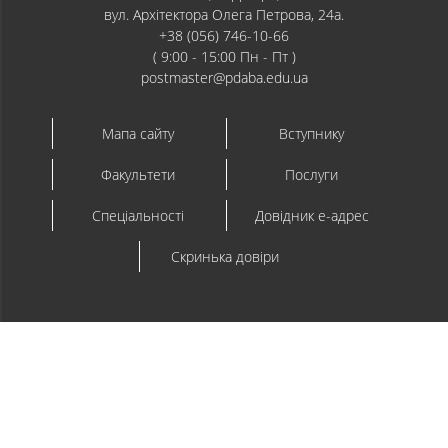
вул. Архітектора Олега Петрова, 24а.
+38 (056) 746-10-66
( 9:00 - 15:00 Пн - Пт )
postmaster@pdaba.edu.ua
Мапа сайту
Вступнику
Факультети
Послуги
Спеціальності
Довідник e-адрес
Скринька довіри