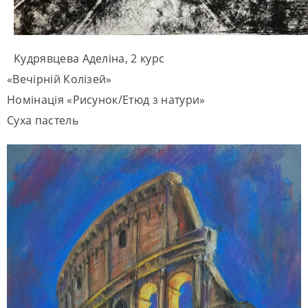
Кудрявцева Аделіна, 2 курс
«Вечірній Колізей»
Номінація «Рисунок/Етюд з натури»
Суха пастель