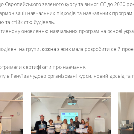
о Європейського зеленого курсу та вимог ЄC до 2030 рок
гармонізації навчальних підходів та навчальних програм
ю та стійкістю будівель.
тивному оновленню навчальних програм на основі україн
оділені на групи, кожна з яких мала розробити свій прое
 отримали сертифікати про навчання.
у в Генуї за чудово організовані курси, новий досвід та 