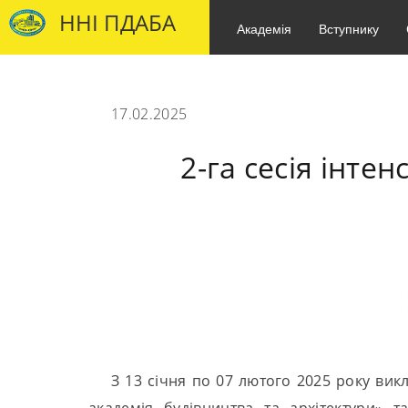
ННІ ПДАБА
Академія
Вступнику
17.02.2025
2-га сесія інт
З 13 січня по 07 лютого 2025 року вик
академія будівництва та архітектури» т