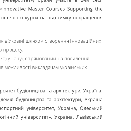
«Innovative Master Courses Supporting the
магістерські курси на підтримку покращення
 в Україні шляхом створення інноваційних
о процесу.
e) у Генуї, спрямований на посилення
ння можливості викладачам українських
рситет будівництва та архітектури, Україна;
емія будівництва та архітектури, Україна
нспортний університет, Україна, Одеський
гічний університет», Україна, Львівський