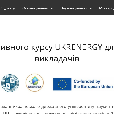
Студенту
Освітня діяльність
Наукова діяльність
Міжнарод
енсивного курсу UKRENERGY д
викладачів
ладачі Українського державного університету науки і
а ННІ «Український державний хіміко-технологічний 