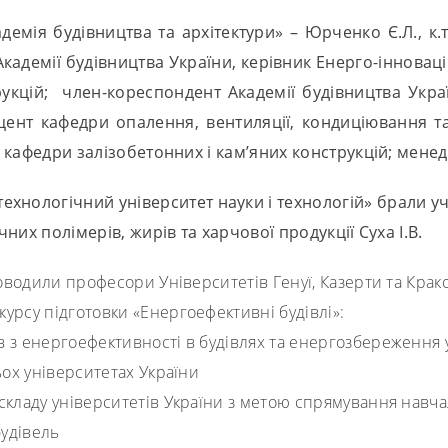
емія будівництва та архітектури» – Юрченко Є.Л., к.т.
адемії будівництва України, керівник Енерго-інноваційно
рукцій; член-кореспондент Академії будівництва Укра
 доцент кафедри опалення, вентиляції, кондиціювання 
нт кафедри залізобетонних і кам’яних конструкцій; мене
технологічний університет науки і технологій» брали уч
чних полімерів, жирів та харчової продукції Суха І.В.
водили професори Університетів Генуї, Казерти та Крако
курсу підготовки «Енергоефективні будівлі»:
в з енергоефективності в будівлях та енергозбереження у
ох університетах України
о складу університетів України з метою спрямування нав
будівель