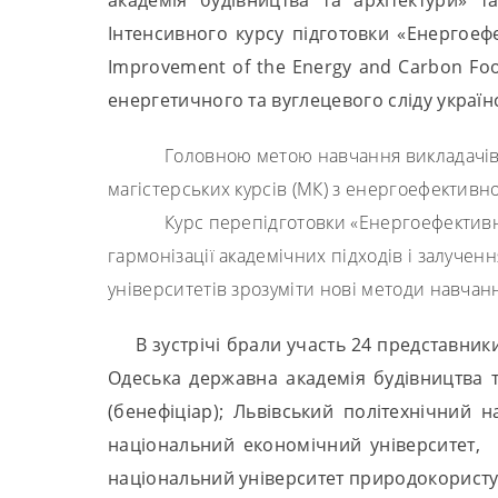
Інтенсивного курсу підготовки «Енергоефе
Improvement of the Energy and Carbon Foot
енергетичного та вуглецевого сліду украї
Головною метою навчання викладачів ЗВ
магістерських курсів (МК) з енергоефективно
Курс перепідготовки «Енергоефективні б
гармонізації академічних підходів і залучен
університетів зрозуміти нові методи навчан
В зустрічі брали участь 24 представники
Одеська державна академія будівництва т
(бенефіціар); Львівський політехнічний 
національний економічний університет, У
національний університет природокористу