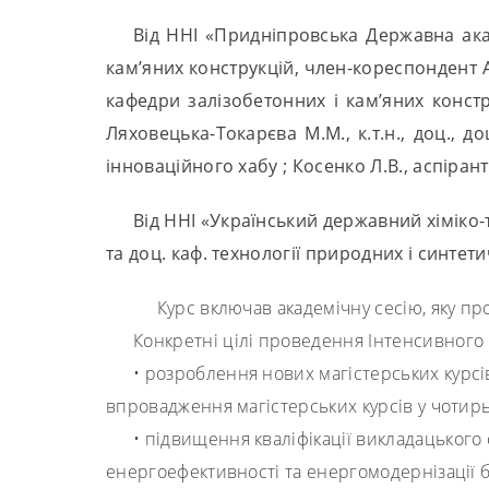
Від ННІ «Придніпровська Державна акад
кам’яних конструкцій, член-кореспондент Ак
кафедри залізобетонних і кам’яних конст
Ляховецька-Токарєва М.М., к.т.н., доц.,
інноваційного хабу ; Косенко Л.В., аспіра
Від ННІ «Український державний хіміко-
та доц. каф. технології природних і синтети
Курс включав академічну сесію, яку про
Конкретні цілі проведення Інтенсивного 
• розроблення нових магістерських курсі
впровадження магістерських курсів у чотирь
• підвищення кваліфікації викладацьког
енергоефективності та енергомодернізації 