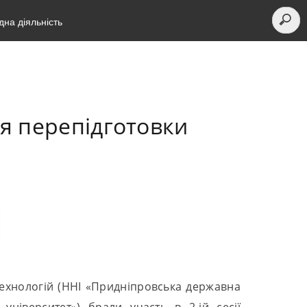
на діяльність
ля перепідготовки
 технологій (ННІ «Придніпровська державна
університет») брали участь в 2-ій сесії