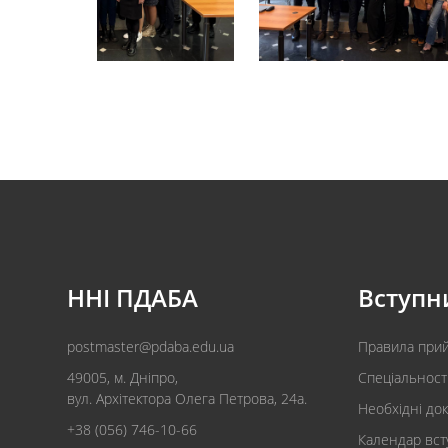
ННІ ПДАБА
Вступн
postmaster@pdaba.edu.ua
Правила при
49005, м. Дніпро,
Спеціальност
вул. Архітектора Олега Петрова, 24а.
Необхідні до
+38 (056) 746-10-66
Календар вст