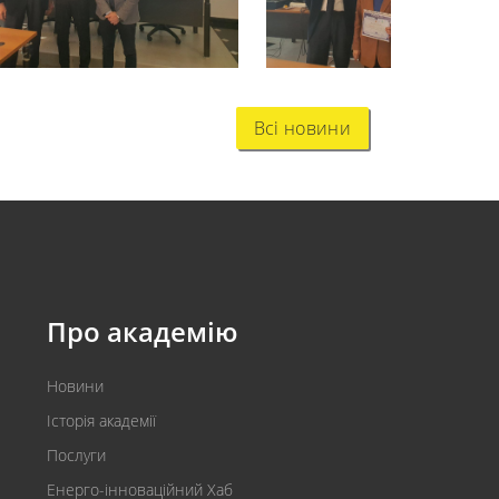
Всі новини
Про академію
Новини
Історія академії
Послуги
Енерго-інноваційний Хаб