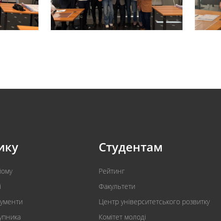
ику
Студентам
йому
Рейтинг
і
Факультети
кументи
Центр університетського розвитку
упника
Комітет молоді