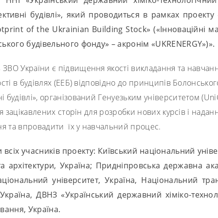
ктивні будівлі», який проводиться в рамках проекту 
print of the Ukrainian Building Stock» («Інноваційні 
нського будівельного фонду» – акронім «UKRENERGY»)».
О України є підвищення якості викладання та навчання
сті в будівлях (ЕEБ) відповідно до принципів Болонськог
удівлі», організований Генуезьким університетом (UniG
ня зацікавлених сторін для розробки нових курсів і нада
ня та впровадити їх у навчальний процес.
 всіх учасників проекту: Київський національний уніве
а архітектури, Україна; Придніпровська державна акад
національний університет, Україна, Національний тра
країна, ДВНЗ «Український державний хіміко-техноло
вання, Україна.