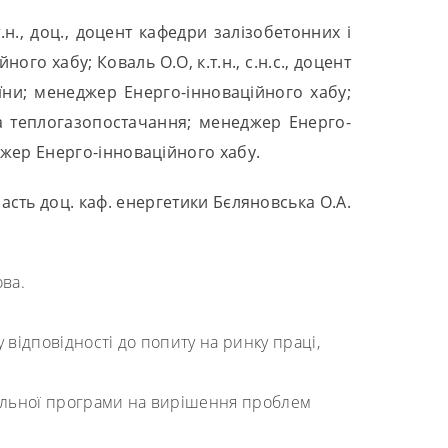
н., доц., доцент кафедри залізобетонних і
го хабу; Коваль О.О, к.т.н., с.н.с., доцент
їни; менеджер Енерго-інноваційного хабу;
та теплогазопостачання; менеджер Енерго-
джер Енерго-інноваційного хабу.
асть доц. каф. енергетики Бєляновська О.А.
ва.
 відповідності до попиту на ринку праці,
чальної програми на вирішення проблем