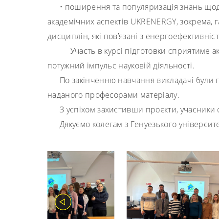
• поширення та популяризація знань щод
академічних аспектів UKRENERGY, зокрема, 
дисциплін, які пов’язані з енергоефективніст
Участь в курсі підготовки сприятиме ак
потужний імпульс науковій діяльності.
По закінченню навчання викладачі були п
наданого професорами матеріалу.
З успіхом захистивши проєкти, учасники
Дякуємо колегам з Генуезького університет