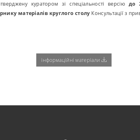
атверджену куратором зі спеціальності версію
до 
рнику матеріалів круглого столу
Консультації з пр
інформаційні матеріали