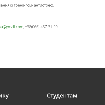
ення (з тренінгом- антистрес).
aya@gmail.com
, +38(066)-457-31-99
ику
Студентам