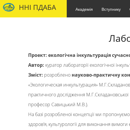
ННІ ПДАБА
Академія
Вступнику
Лабо
Проект: екологічна інкультурація сучасн
Автор:
куратор лабораторії екологічної інкул
Зміст:
розроблено
науково-практичну конц
«Экологическая инкультурация» М.Г.Складановс
практичного дослідження М.Г.Складановської 
професор Савицький М.В.).
На базі розробленої концепції ми пропонуємо дл
здоров’я, культурології для виконання вимоги 