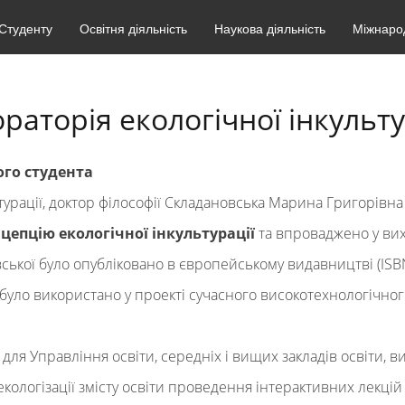
Студенту
Освітня діяльність
Наукова діяльність
Міжнарод
раторія екологічної інкульту
ого студента
ьтурації, доктор філософії Складановська Марина Григорівна
епцію екологічної інкультурації
та впроваджено у вих
ької було опубліковано в європейському видавництві (ISBN 
було використано у проекті сучасного високотехнологічног
я Управління освіти, середніх і вищих закладів освіти, вик
екологізації змісту освіти проведення інтерактивних лекцій 