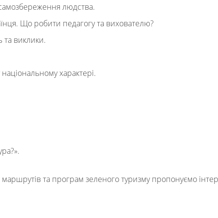
т самозбереження людства.
аїнця. Що робити педагогу та вихователю?
ь та виклики.
у національному характері.
ура?».
х маршрутів та програм зеленого туризму пропонуємо інте
.