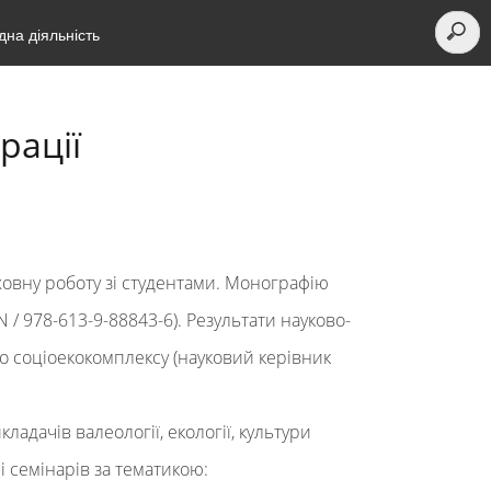
на діяльність
рації
овну роботу зі студентами. Монографію
/ 978-613-9-88843-6). Результати науково-
о соціоекокомплексу (науковий керівник
ладачів валеології, екології, культури
і семінарів за тематикою: