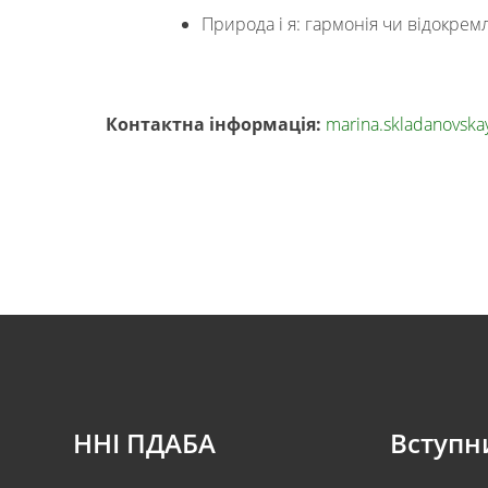
Природа і я: гармонія чи відокремл
Контактна інформація:
marina.skladanovsk
ННІ ПДАБА
Вступн